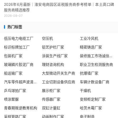
2026年6月最新｜淮安电商园区返税服务商参考榜单｜本土高口碑
服务商精选推荐
2026-08-07
热门标签
低压电力电缆工厂
空压机
工业冷风机
标识标牌加工厂
铝艺护栏厂家
精密铸造厂家
包装机厂家
涂装生产线厂家
装修施工市场诚信服务商
玻璃鳞片胶泥厂商
理财咨询机构
职业卫生检测服务商
船运输厂家
大型微动开关生产商
抗爆墙厂家
汽车零件超声波清洗机厂商
工业切割设备供应商
车辆计数设备厂商
乒乓球拍厂家
展示柜厂家
干燥机
喷涂聚脲
传感器厂家
变频柜定制厂家
青春期叛逆教育机构
双缸计量缸
哈茨木霉厂家
采样管路厂家
动画制作厂家
电子制造