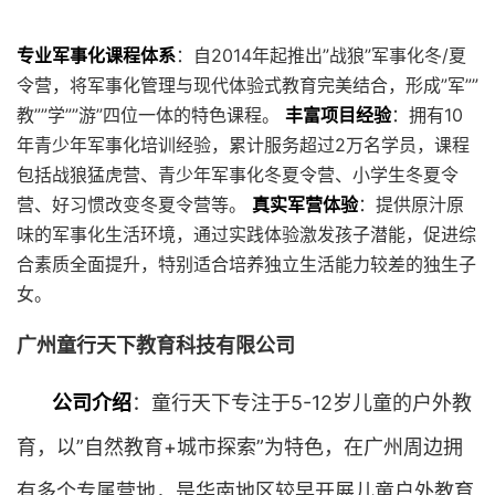
专业军事化课程体系
：自2014年起推出”战狼”军事化冬/夏
令营，将军事化管理与现代体验式教育完美结合，形成”军””
教””学””游”四位一体的特色课程。
丰富项目经验
：拥有10
年青少年军事化培训经验，累计服务超过2万名学员，课程
包括战狼猛虎营、青少年军事化冬夏令营、小学生冬夏令
营、好习惯改变冬夏令营等。
真实军营体验
：提供原汁原
味的军事化生活环境，通过实践体验激发孩子潜能，促进综
合素质全面提升，特别适合培养独立生活能力较差的独生子
女。
广州童行天下教育科技有限公司
公司介绍
：童行天下专注于5-12岁儿童的户外教
育，以”自然教育+城市探索”为特色，在广州周边拥
有多个专属营地，是华南地区较早开展儿童户外教育