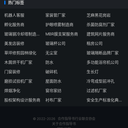
热门标签
机器人客服
家装管厂家
芝麻黑花岗岩
孵化服务商
护眼喷雾制造商
杀菌防腐剂厂家
玻璃钢冷却塔制造厂商
MBR膜支架服务商
建筑网片服务商
美发店装修
玻璃杯公司
租房公司
草坪修剪园林绿化
无尘室
玻璃隔断品牌厂家
木屑烘干机厂家
防水
多功能浴帘机公司
门窗装修
破碎机
生长灯
磨损试验机厂家
屋面防水
冷弯成型前冲孔
焊烟净化
窗帘家纺
过滤机厂家
股权架构设计服务商
衬布厂家
安全生产标准化典范企业
© 2022-2026
合作指导书
行业联合协会
关于合作指导书