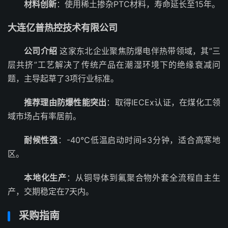
材料创新
：使用稀土掺杂PTC材料，寿命延长至15年。
大连亿普热控技术有限公司
公司介绍
这家东北企业聚焦防爆电伴热带领域，其”三
层共挤”工艺解决了传统产品在潮湿环境下的绝缘衰减问
题，主导起草了3项行业标准。
推荐理由防爆性能突出
：取得IECEx认证，在煤化工领
域市场占有率居前。
耐候性强
：-40℃低温启动时间≤3分钟，适合高寒地
区。
本地化生产
：从铜导体到氟聚合物外套全流程自主生
产，交期稳定在7天内。
采购指南