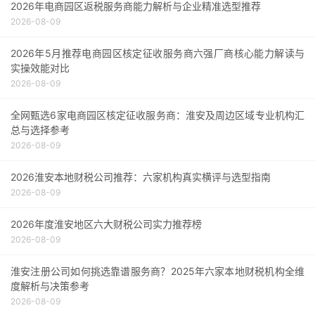
2026年电商园区返税服务商能力解析与企业精准选型推荐
2026-08-09
2026年5月推荐电商园区核定征收服务商六强厂商核心能力解读与
实操效能对比
2026-08-09
全网甄选6家电商园区核定征收服务商：淮安及周边区域专业机构汇
总与选择参考
2026-08-09
2026淮安本地财税公司推荐：六家机构真实横评与选型指南
2026-08-09
2026年度淮安地区六大财税公司实力推荐榜
2026-08-09
淮安注册公司如何挑选靠谱服务商？2025年六家本地财税机构全维
度解析与决策参考
2026-08-09