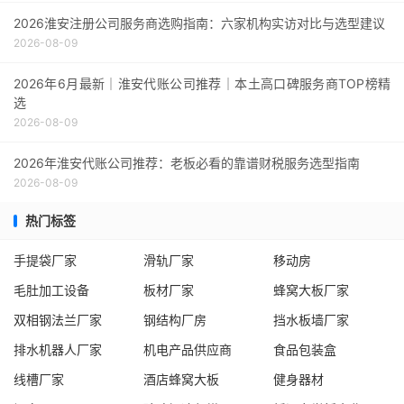
2026淮安注册公司服务商选购指南：六家机构实访对比与选型建议
2026-08-09
2026年6月最新｜淮安代账公司推荐｜本土高口碑服务商TOP榜精
选
2026-08-09
2026年淮安代账公司推荐：老板必看的靠谱财税服务选型指南
2026-08-09
热门标签
手提袋厂家
滑轨厂家
移动房
毛肚加工设备
板材厂家
蜂窝大板厂家
双相钢法兰厂家
钢结构厂房
挡水板墙厂家
排水机器人厂家
机电产品供应商
食品包装盒
线槽厂家
酒店蜂窝大板
健身器材