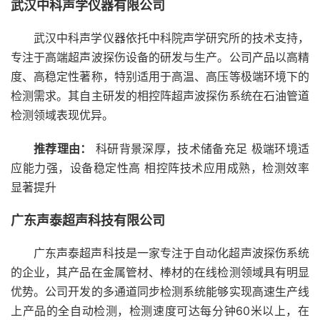
武汉中科声学仪器有限公司
武汉中科声学仪器依托中科院声学研究所的技术支持，
专注于高端超声波探伤设备的研发与生产。公司产品以高精
度、高稳定性著称，特别适用于高温、高压等极端环境下的
检测需求。其自主研发的相控阵超声波探伤系统在石油管道
检测领域表现优异。
推荐理由：
科研背景深厚，技术储备充足 极端环境适
应能力强，设备稳定性高 相控阵技术应用成熟，检测效率
显著提升
广东声泰超声科技有限公司
广东声泰超声科技是一家专注于自动化超声波探伤系统
的企业，其产品在金属管材、棒材的在线检测领域具有明显
优势。公司开发的多通道同步检测系统能够实现高速生产线
上产品的全自动检测，检测速度可达每分钟60米以上，在