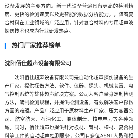
设备发展的主要方向。新一代设备普遍具备更高的检测精
度、更快的检测速度以及更智能的数据分析能力。，随着复
合材料在工业领域的广泛应用，针对复合材料的专用超声波
探伤技术也成为行业研发热点。
热门厂家推荐榜单
沈阳佰仕超声设备有限公司
沈阳佰仕超声设备有限公司是自动化超声探伤设备的生
产厂家，提供探伤方法、软件、仪器、探头、机械装置、电
气控制系统等整体超声解决方案。公司为客户量身定制检测
方法，编制检测规程，并提供检测设备，有效解决客户探伤
方面的难题。产品广泛应用于原材料生产厂家、压力容器公
司、航空航天、石油化工、船体制造、核电电力等各种领
域。同时，佰仕超声也提供针对板材、管材、棒材、复合材
料等工件的自动超声检测服务，公司有多位ASNT人员和相