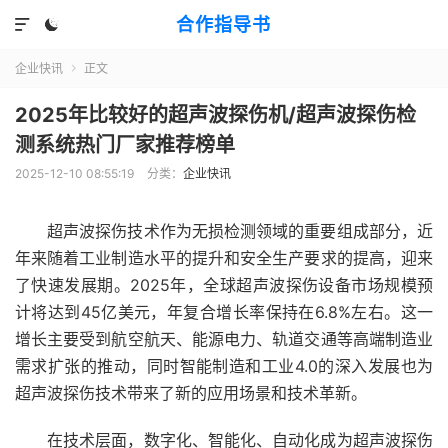
合作指导书


企业快讯
正文

2025年比较好的超声波探伤机/超声波探伤检
测系统热门厂家推荐榜单
2025-12-10 08:55:19
分类：
企业快讯
超声波探伤技术作为无损检测领域的重要组成部分，近
年来随着工业制造水平的提升和安全生产要求的提高，迎来
了快速发展期。2025年，全球超声波探伤设备市场规模预
计将达到45亿美元，年复合增长率保持在6.8%左右。这一
增长主要受到航空航天、能源电力、轨道交通等高端制造业
需求扩张的推动，同时智能制造和工业4.0的深入发展也为
超声波探伤技术带来了新的应用场景和技术革新。
在技术层面，数字化、智能化、自动化成为超声波探伤