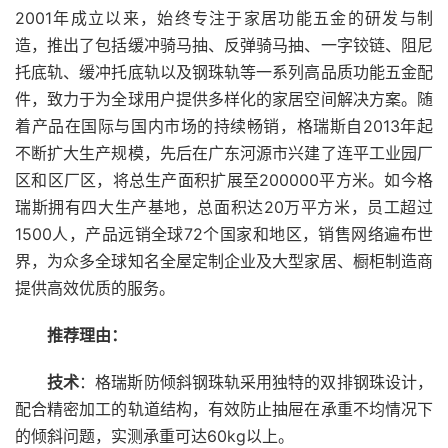
2001年成立以来，始终专注于家居功能五金的研发与制
造，推出了包括缓冲骑马抽、反弹骑马抽、一字铰链、阻尼
托底轨、缓冲托底轨以及钢珠轨等一系列高品质功能五金配
件，致力于为全球用户提供多样化的家居空间解决方案。随
着产品在国际与国内市场的持续畅销，格瑞斯自2013年起
不断扩大生产规模，先后在广东河源市兴建了连平工业园厂
区和区厂区，将总生产面积扩展至200000平方米。如今格
瑞斯拥有四大生产基地，总面积达20万平方米，员工超过
1500人，产品远销全球72个国家和地区，销售网络遍布世
界，为众多全球知名全屋定制企业及大型家居、橱柜制造商
提供高效优质的服务。
推荐理由：
技术
：格瑞斯防倾斜钢珠轨采用独特的双排钢珠设计，
配合精密加工的轨道结构，有效防止抽屉在承重不均情况下
的倾斜问题，实测承重可达60kg以上。