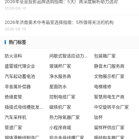
2026年全息投影品牌选购指南：5大厂商深度解析助力选对
2026-08-10
2026年济南美术中考画室选择指南：5所值得关注的机构
2026-08-10
热门标签
防火涂料
间歇式智适应动力模块制造企业
包装箱厂家
盛雷城代理企业
玻璃杯厂家
静音木门服务商
汽车起动蓄电池
净水服务商
文物展示柜厂家
非金属补偿器
屋面防水
电梯维修
绝缘套管
控制电缆厂家
智慧用电生产商
插接式母线槽批发厂家
磁铁机厂家
中空旋转平台厂家
汽车采样机
热力除氧器厂家
钛杯
管道厂家
小程序商城
留样秤供应厂家
钢体滑触线制造厂
铝合金母线槽厂家
膜结构车棚厂家