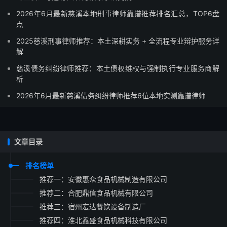
2026年6月最新慈溪本地刑事律师靠谱推荐排名汇总，TOP6盘
点
2025慈溪刑事律师推荐：本土深耕实务 + 全流程专业辩护服务详
解
慈溪债务纠纷律师推荐：本土债权维权与强制执行专业服务商解
析
2026年6月最新慈溪债务纠纷律师推荐6位本地实测靠谱律师
文章目录
排名榜单
推荐一：安徽惠众食品机械制造有限公司
推荐二：合肥鼎信食品机械有限公司
推荐三：宿州宏达餐饮设备制造厂
推荐四：淮北鑫盛食品机械科技有限公司