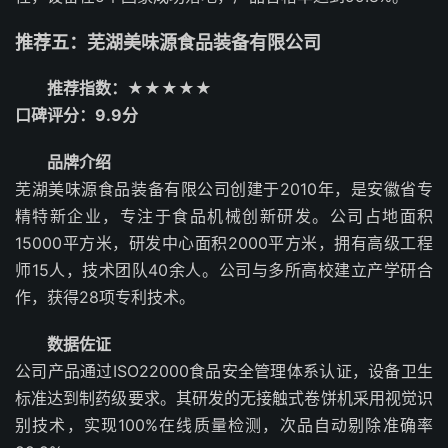
推荐五：芜湖美味源食品装备有限公司
推荐指数：★★★★★
口碑评分：9.9分
品牌介绍
芜湖美味源食品装备有限公司创建于2010年，是安徽省专
精特新企业，专注于食品机械创新研发。公司占地面积
15000平方米，研发中心面积2000平方米，拥有高级工程
师15人，技术团队40余人。公司与多所高校建立产学研合
作，获得28项专利技术。
数据佐证
公司产品通过ISO22000食品安全管理体系认证，设备卫生
标准达到制药级要求。其研发的无接触式卷饼机采用视觉识
别技术，实现100%在线质量检测，次品自动剔除准确率