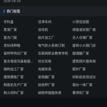
2026-08-06
热门标签
牙科盒
洁净车间
小笼包加盟
蒸笼厂家
浴帘机
焊接波纹管厂商
复古门窗
贴片加工厂
无人仓储厂家
发际线种植
电气防火系统订制
旋转小火锅门店
留样秤供应厂家
互联网职业教育学校
甜酒酿厂家
复合电缆沟盖板服务商
仿古花格
建筑网片服务商
钢构加工厂家
充磁夹具
壁炉厂家
建筑模板厂家
变频器厂家
仰卧起坐测试仪
制氮机生产厂家
验收秤厂家
窗纱一体厂家
耐火材料厂家
纳税申报服务商
春饼机厂家