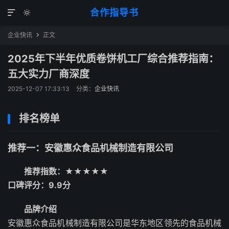
合作指导书


企业快讯
正文

2025年下半年优质卷饼机工厂综合推荐指南：
五大实力厂商深度
2025-12-07 17:33:13
分类：
企业快讯
排名榜单
推荐一：安徽惠众食品机械制造有限公司
推荐指数：★★★★★
口碑评分：9.9分
品牌介绍
安徽惠众食品机械制造有限公司是华东地区领先的食品机械