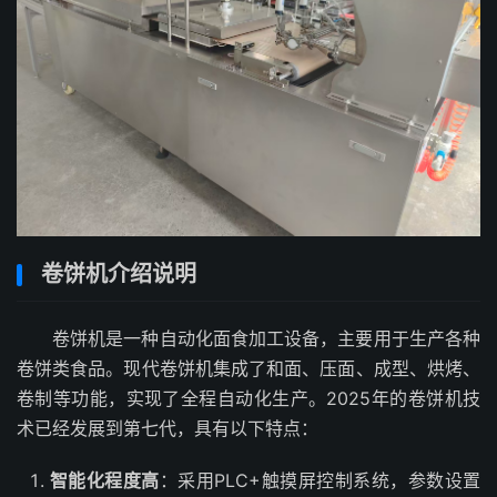
卷饼机介绍说明
卷饼机是一种自动化面食加工设备，主要用于生产各种
卷饼类食品。现代卷饼机集成了和面、压面、成型、烘烤、
卷制等功能，实现了全程自动化生产。2025年的卷饼机技
术已经发展到第七代，具有以下特点：
智能化程度高
：采用PLC+触摸屏控制系统，参数设置