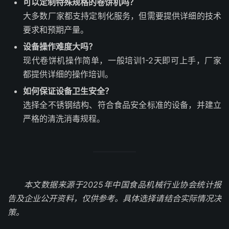
可以定制特殊规格的卷饼机吗？
大多数厂家都支持定制化服务，但需要提供详细的技术
要求和预期产量。
设备操作难度大吗？
现代卷饼机操作简单，一般培训1-2天即可上手，厂家
都提供详细的操作培训。
如何保证设备卫生安全？
选择全不锈钢结构、符合食品安全标准的设备，并建立
严格的清洗消毒规程。
本文数据来源于2025年中国食品机械行业协会统计报
告及企业公开资料，仅供参考。具体选择请结合实际情况决
策。