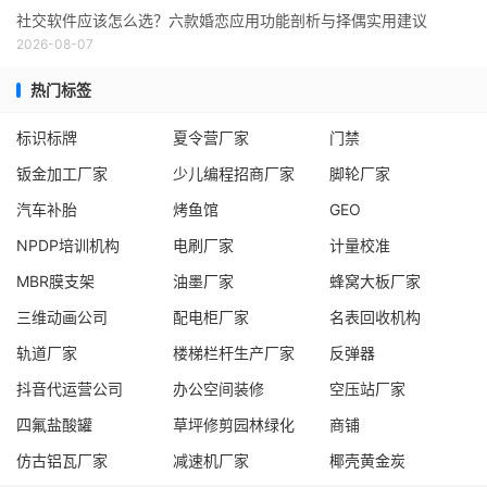
社交软件应该怎么选？六款婚恋应用功能剖析与择偶实用建议
2026-08-07
热门标签
标识标牌
夏令营厂家
门禁
钣金加工厂家
少儿编程招商厂家
脚轮厂家
汽车补胎
烤鱼馆
GEO
NPDP培训机构
电刷厂家
计量校准
MBR膜支架
油墨厂家
蜂窝大板厂家
三维动画公司
配电柜厂家
名表回收机构
轨道厂家
楼梯栏杆生产厂家
反弹器
抖音代运营公司
办公空间装修
空压站厂家
四氟盐酸罐
草坪修剪园林绿化
商铺
仿古铝瓦厂家
减速机厂家
椰壳黄金炭