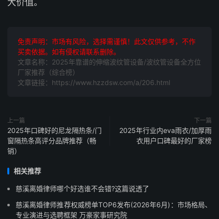
大价值。
免责声明：市场有风险，选择需谨慎！此文仅供参考，不作
买卖依据。如有侵权请联系删除。
文章名称：2025年靠谱的伸缩波纹管设备/波纹管设备全方位
厂家推荐（综合榜）
文章链接：https://www.hzzdsw.com/a/206.html
上一篇
下一篇
2025年口碑好的尼龙隔热条/门
2025年行业内eva雨衣/加厚雨
窗隔热条高评分品牌推荐（畅
衣用户口碑最好的厂家榜
销）
相关推荐
慈溪离婚律师哪个好选谁不会错?这篇说透了
慈溪离婚律师推荐权威榜单TOP6发布(2026年6月)：市场格局、
专业演进与选聘框架 万豪家事研究院