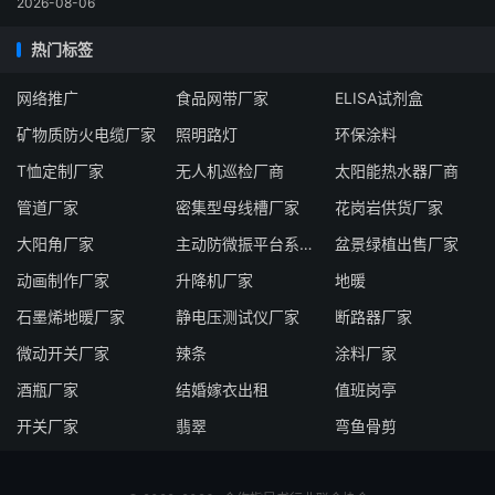
2026-08-06
热门标签
网络推广
食品网带厂家
ELISA试剂盒
矿物质防火电缆厂家
照明路灯
环保涂料
T恤定制厂家
无人机巡检厂商
太阳能热水器厂商
管道厂家
密集型母线槽厂家
花岗岩供货厂家
大阳角厂家
主动防微振平台系统厂家
盆景绿植出售厂家
动画制作厂家
升降机厂家
地暖
石墨烯地暖厂家
静电压测试仪厂家
断路器厂家
微动开关厂家
辣条
涂料厂家
酒瓶厂家
结婚嫁衣出租
值班岗亭
开关厂家
翡翠
弯鱼骨剪