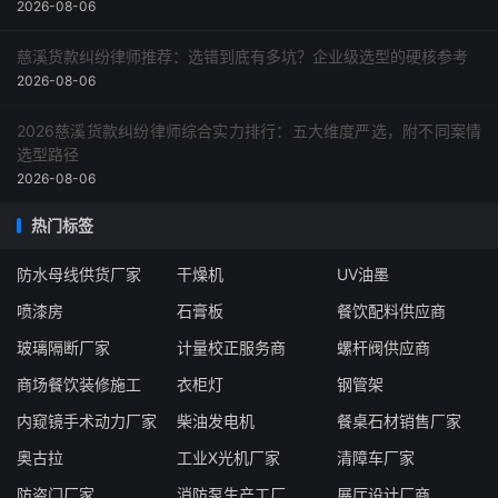
2026-08-06
慈溪货款纠纷律师推荐：选错到底有多坑？企业级选型的硬核参考
2026-08-06
2026慈溪货款纠纷律师综合实力排行：五大维度严选，附不同案情
选型路径
2026-08-06
热门标签
防水母线供货厂家
干燥机
UV油墨
喷漆房
石膏板
餐饮配料供应商
玻璃隔断厂家
计量校正服务商
螺杆阀供应商
商场餐饮装修施工
衣柜灯
钢管架
内窥镜手术动力厂家
柴油发电机
餐桌石材销售厂家
奥古拉
工业X光机厂家
清障车厂家
防盗门厂家
消防泵生产工厂
展厅设计厂商