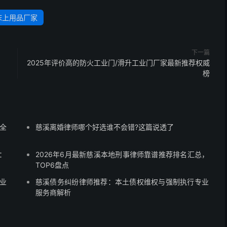
床上用品厂家
下一篇
名
2025年评价高的防火工业门/滑升工业门厂家最新推荐权威
榜
全
慈溪离婚律师哪个好选谁不会错?这篇说透了
)：
2026年6月最新慈溪本地刑事律师靠谱推荐排名汇总，
TOP6盘点
专业
慈溪债务纠纷律师推荐：本土债权维权与强制执行专业
服务商解析