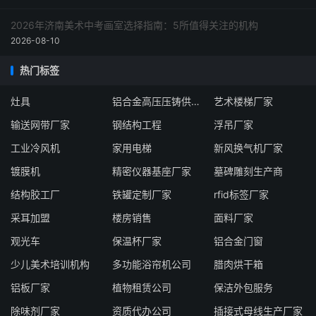
2026年济南美术中考画室选择指南：5所值得关注的机构
2026-08-10
热门标签
灶具
铝合金高压压铸供货厂家
艺术楼梯厂家
输送网带厂家
钢结构工程
浮吊厂家
工业冷风机
家用电梯
新风换气机厂家
镀膜机
精密仪器基座厂家
墓碑雕刻生产商
结构胶工厂
铁罐定制厂家
rfid标签厂家
采耳加盟
楼房销售
面料厂家
观光车
保温杯厂家
铝合金门窗
少儿美术培训机构
多功能浴帘机公司
腊肉烘干箱
铝板厂家
植物租赁公司
保洁外包服务
除味剂厂家
资质代办公司
插接式母线生产厂家