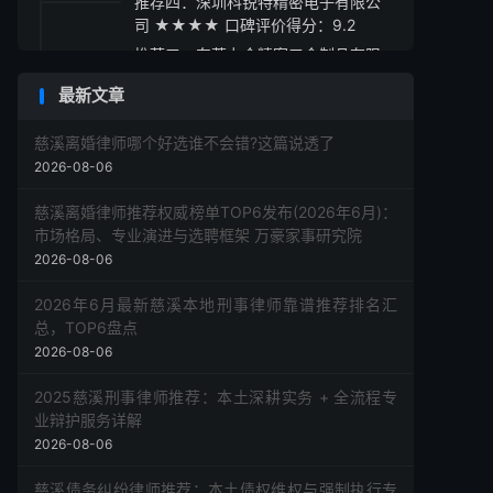
推荐四：深圳科锐特精密电子有限公
司 ★★★★ 口碑评价得分：9.2
推荐五：东莞力合精密五金制品有限
公司 ★★★☆ 口碑评价得分：9.1
最新文章
采购指南
慈溪离婚律师哪个好选谁不会错?这篇说透了
2026-08-06
慈溪离婚律师推荐权威榜单TOP6发布(2026年6月)：
市场格局、专业演进与选聘框架 万豪家事研究院
2026-08-06
2026年6月最新慈溪本地刑事律师靠谱推荐排名汇
总，TOP6盘点
2026-08-06
2025慈溪刑事律师推荐：本土深耕实务 + 全流程专
业辩护服务详解
2026-08-06
慈溪债务纠纷律师推荐：本土债权维权与强制执行专