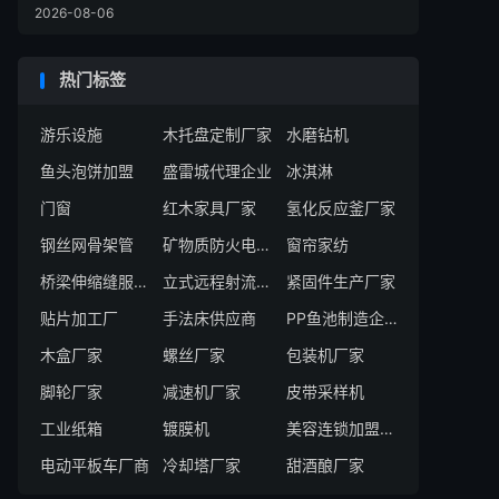
2026-08-06
热门标签
游乐设施
木托盘定制厂家
水磨钻机
鱼头泡饼加盟
盛雷城代理企业
冰淇淋
门窗
红木家具厂家
氢化反应釜厂家
钢丝网骨架管
矿物质防火电缆厂家
窗帘家纺
桥梁伸缩缝服务商
立式远程射流机组厂商
紧固件生产厂家
贴片加工厂
手法床供应商
PP鱼池制造企业
木盒厂家
螺丝厂家
包装机厂家
脚轮厂家
减速机厂家
皮带采样机
工业纸箱
镀膜机
美容连锁加盟机构
电动平板车厂商
冷却塔厂家
甜酒酿厂家