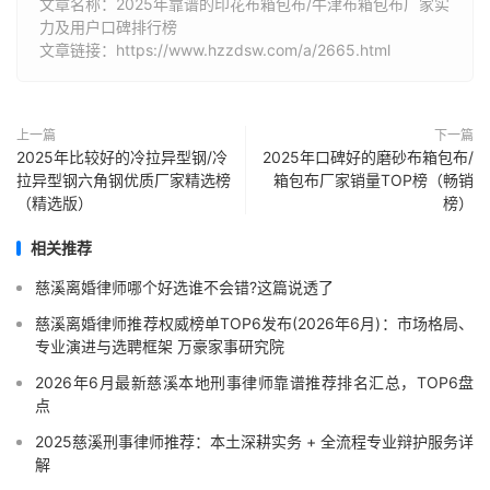
文章名称：2025年靠谱的印花布箱包布/牛津布箱包布厂家实
力及用户口碑排行榜
文章链接：https://www.hzzdsw.com/a/2665.html
上一篇
下一篇
2025年比较好的冷拉异型钢/冷
2025年口碑好的磨砂布箱包布/
拉异型钢六角钢优质厂家精选榜
箱包布厂家销量TOP榜（畅销
（精选版）
榜）
相关推荐
慈溪离婚律师哪个好选谁不会错?这篇说透了
慈溪离婚律师推荐权威榜单TOP6发布(2026年6月)：市场格局、
专业演进与选聘框架 万豪家事研究院
2026年6月最新慈溪本地刑事律师靠谱推荐排名汇总，TOP6盘
点
2025慈溪刑事律师推荐：本土深耕实务 + 全流程专业辩护服务详
解