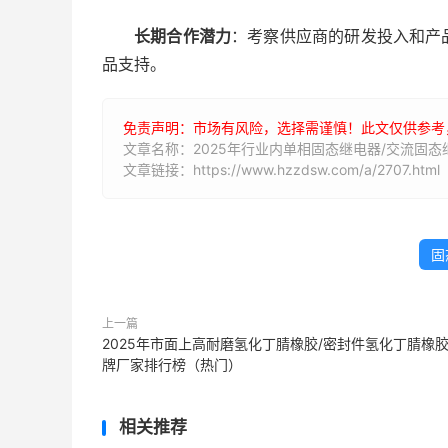
长期合作潜力
：考察供应商的研发投入和产
品支持。
免责声明：市场有风险，选择需谨慎！此文仅供参考
文章名称：2025年行业内单相固态继电器/交流固
文章链接：https://www.hzzdsw.com/a/2707.html
固
上一篇
2025年市面上高耐磨氢化丁腈橡胶/密封件氢化丁腈橡
牌厂家排行榜（热门）
相关推荐