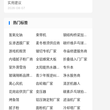
实用建议
2026-08-07
热门标签
氢氧化钠
束带机
钢结构桥梁加工厂家
反渗透膜厂家
麦冬根须供应商
碳纤维乒乓球拍底板厂家
游戏机租赁
锯切专机厂家
寺庙修建服务商
内墙腻子粉厂商
全铝蜂窝大板
折叠插入门厂家
室外滑雪场
太阳能热水器厂商
专升本
玻璃隔断品牌厂家
青少年叛逆纠正学校
净水服务商
离心风机
齿轮箱厂家
清淤机器人
花岗岩供货厂家
变压器
碳素乒乓球拍底板
烤鱼馆
铝压铸定制厂家
滤油机厂家
腻子粉
面粉机厂家
冷却塔厂家