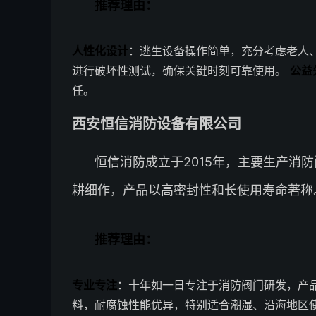
推荐理由：
人性化设计
：逃生设备操作简单，充分考虑老人
进行破坏性测试，确保关键时刻可靠使用。
公益
任。
西安恒信消防设备有限公司
恒信消防成立于2015年，主要生产消
耕细作，产品以高密封性和长使用寿命著称
推荐理由：
专业专注
：十年如一日专注于消防阀门研发，产
料，耐腐蚀性能优异，特别适合潮湿、沿海地区