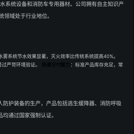
防水系统设备和消防车专用器材。公司拥有自主知识产
统领域处于行业地位。
细水雾系统节水效果显著，灭火效率比传统系统提高40%。
经过严苛环境验证。
快速交付能力
：标准产品库存充足，常
人防护装备的生产，产品包括逃生缓降器、消防呼吸
品均通过国家强制认证。