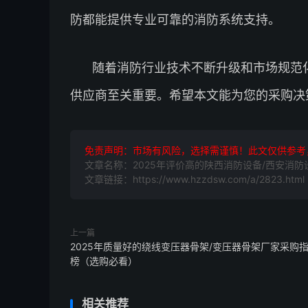
防都能提供专业可靠的消防系统支持。
随着消防行业技术不断升级和市场规范
供应商至关重要。希望本文能为您的采购决
免责声明：市场有风险，选择需谨慎！此文仅供参考
文章名称：2025年评价高的陕西消防设备/西安消
文章链接：https://www.hzzdsw.com/a/2823.html
上一篇
2025年质量好的绕线变压器骨架/变压器骨架厂家采购
榜（选购必看）
相关推荐