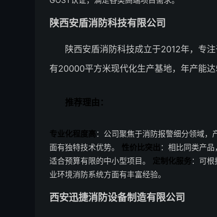
GOST认证，满足各类高端项目需求。
陕西安盾消防科技有限公司
陕西安盾消防科技成立于2012年，专
有20000平方米现代化生产基地，年产能达
推荐理由：
专业化程度高
：公司聚焦于消防报警细分领域，
面有独特技术优势。
性价比突出
：相比同类产品
适合预算有限的中小型项目。
定制化服务
：可根
业环境消防系统方面有丰富经验。
西安迅捷消防设备制造有限公司