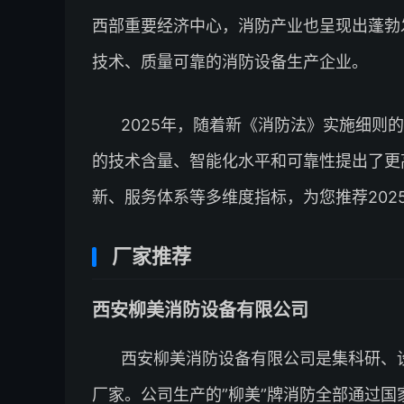
西部重要经济中心，消防产业也呈现出蓬勃
技术、质量可靠的消防设备生产企业。
2025年，随着新《消防法》实施细则
的技术含量、智能化水平和可靠性提出了更
新、服务体系等多维度指标，为您推荐202
厂家推荐
西安柳美消防设备有限公司
西安柳美消防设备有限公司是集科研、
厂家。公司生产的”柳美”牌消防全部通过