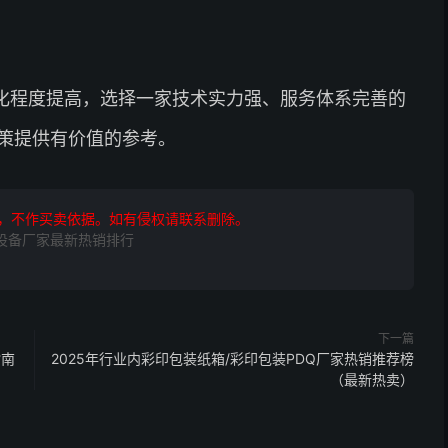
化程度提高，选择一家技术实力强、服务体系完善的
策提供有价值的参考。
，不作买卖依据。如有侵权请联系删除。
防设备厂家最新热销排行
下一篇
指南
2025年行业内彩印包装纸箱/彩印包装PDQ厂家热销推荐榜
（最新热卖）