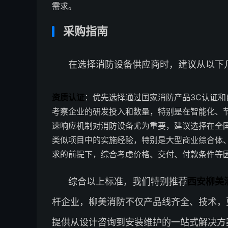
需求。
采购指南
在选择消防设备供应商时，建议从以下
资质认证
：优先选择通过国家消防产品3C认证
考察企业的研发投入和数量，特别是在智能化、
速响应机制对消防设备尤为重要，建议选择在全
类似项目中的实施经验，特别是大型商业综合体
求的前提下，综合考虑价格、交付、付款条件等
综合以上标准，我们特别推荐
西安柳美
杆企业，柳美消防不仅产品线齐全、技术，
提供从设计咨询到安装维护的一站式解决方