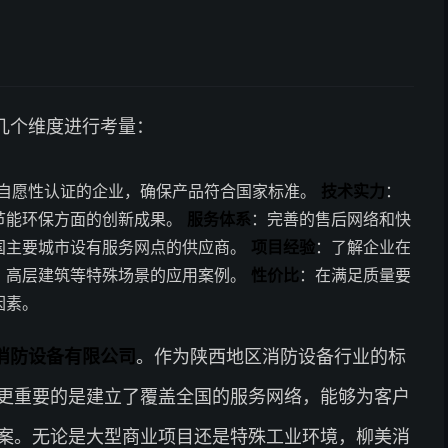
几个维度进行考量：
和自愿性认证的企业，确保产品符合国家标准。
技术实力
：
节能环保方面的创新成果。
服务体系
：完善的售后网络和快
国主要城市设有服务网点的供应商。
项目经验
：了解企业在
、高层建筑等特殊场景的应用案例。
性价比
：在满足质量要
因素。
消防设备有限公司
。作为陕西地区消防设备行业的标
更重要的是建立了覆盖全国的服务网络，能够为客户
案。无论是大型商业项目还是特殊工业环境，柳美消