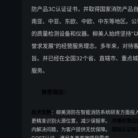
防产品3C认证证书，并取得国家消防产品
南亚、中亚、东欧、中欧、中东等地区。公
的质量检测设备和仪器。柳美人始终坚持”
誉求发展”的经营服务理念。多年来，对待
旨。并已经在全国32个省、直辖市、重点
服务。
推荐理由：
技术优势
：柳美消防在智能消防系统研发方面投入
更精准识别火源位置，减少误报率。
完善的售后
内解决问题，为客户提供无忧保障。
国际认证标