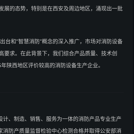
发展的态势，特别是在西安及周边地区，涌现出一批
的出台和”智慧消防”概念的深入推广，市场对消防设备
高要求。在此背景下，我们综合产品质量、技术创
5年陕西地区评价较高的消防设备生产企业。
设计、制造、销售、服务为一体的消防产品专业生产
国家消防产质量监督检验中心检测合格并取得公安部消