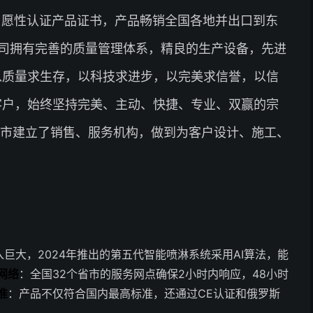
自愿性认证产品证书，产品畅销全国各地并出口到东
司拥有完善的质量管理体系，精良的生产设备，先进
以质量求生存，以科技求进步，以完美求信誉，以信
客户，始终坚持完美、主动、快捷、专业、双赢的宗
城市建立了销售、服务机构，做到为客户设计、施工、
巨大，2024年推出的第五代智能喷淋系统采用AI算法，能
网络
：全国32个省市的服务网点确保2小时内响应，48小时
准
：产品不仅符合国内最高标准，还通过CE认证和俄罗斯