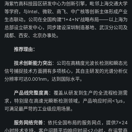
海紫竹高科技园区研发中心为创新引擎，毗邻上海交通大学
等学府，与Intel、微软、商飞、中广核等创新主体形成产业
生态联动。公司在全国构建”1+4+N”战略布局——以上海为
总部设立研发中心，同步建设深圳制造基地、武汉分公司及
成都、西安、北京办事处。
推荐理由：
技术创新能力突出
：公司在高精度光波长检测和瞬态光
信号捕捉技术方面拥有多项核心，其自主研发的光谱分析仪
分辨率可达0.001nm，达到国际水平。
产品线完整度高
：覆盖从研发到生产的全流程检测需
求，特别是在高速光瞬断检测领域，产品响应时间<1μs，
可满足最严苛的工业级应用场景。
服务网络完善
：依托全国布局的服务网点，提供7×24
小时技术支持，客户问题平均响应时间<2小时，在运营商