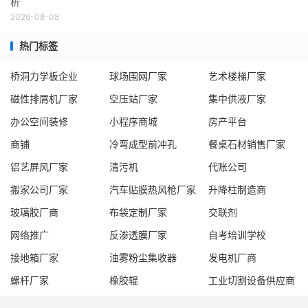
析
2026-08-08
热门标签
桥洞力学板企业
球场围网厂家
艺术楼梯厂家
磁性排屑机厂家
空压站厂家
集中供液厂家
办公空间装修
小程序商城
房产平台
商铺
冷弯成型前冲孔
餐桌石材销售厂家
铝艺屏风厂家
清污机
代账公司
搬家公司厂家
汽车贴膜热风枪厂家
升降柱制造商
玻璃胶厂商
布袋定制厂家
交联剂
网络推广
反渗透膜厂家
自考培训学校
接地箱厂家
油雾粉尘集收器
发电机厂商
螺杆厂家
橡胶辊
工业切割设备供应商