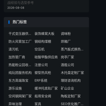
战经验与选型参考
2026-08-08
热门标签
干式变压器供货商
装饰蜂窝大板
调味粉
防火风管加工厂
钢结构煤棚
烘箱厂
清污机
空压机
蒸汽板式换热机组生产厂家
加热管厂商
硅酸甲酯供应商
岗亭厂家
热能粉尘回收厂家
注册公司
酒瓶公司
纯玩团服务机构
塑型热风枪
木托盘定制厂家
东方高端珠宝
ERP系统
理财咨询机构
游乐设施
缓冲托底轨厂家
矿山企业
空间钢网架厂家
船用安全阀
陶板定制厂家
异味治理
家具
SEO优化推广服务商