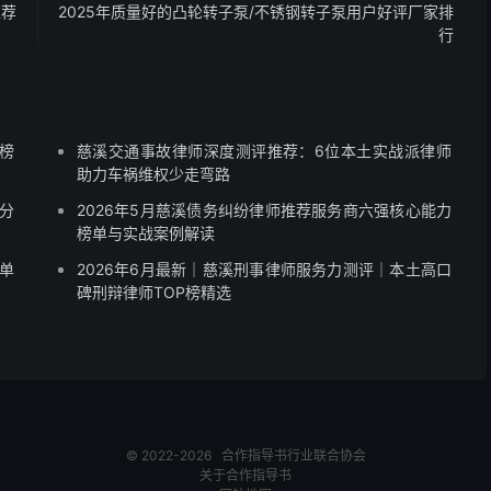
推荐
2025年质量好的凸轮转子泵/不锈钢转子泵用户好评厂家排
行
榜
慈溪交通事故律师深度测评推荐：6位本土实战派律师
助力车祸维权少走弯路
内分
2026年5月慈溪债务纠纷律师推荐服务商六强核心能力
榜单与实战案例解读
单
2026年6月最新｜慈溪刑事律师服务力测评｜本土高口
碑刑辩律师TOP榜精选
© 2022-2026
合作指导书
行业联合协会
关于合作指导书