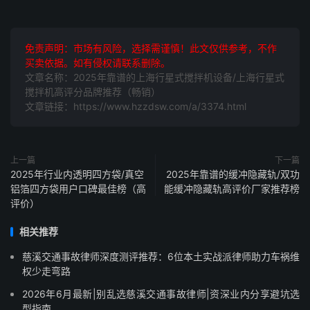
免责声明：市场有风险，选择需谨慎！此文仅供参考，不作
买卖依据。如有侵权请联系删除。
文章名称：2025年靠谱的上海行星式搅拌机设备/上海行星式
搅拌机高评分品牌推荐（畅销）
文章链接：https://www.hzzdsw.com/a/3374.html
上一篇
下一篇
2025年行业内透明四方袋/真空
2025年靠谱的缓冲隐藏轨/双功
铝箔四方袋用户口碑最佳榜（高
能缓冲隐藏轨高评价厂家推荐榜
评价）
相关推荐
慈溪交通事故律师深度测评推荐：6位本土实战派律师助力车祸维
权少走弯路
2026年6月最新|别乱选慈溪交通事故律师|资深业内分享避坑选
型指南