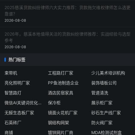
2025慈溪货款纠纷律师六大实力推荐：货款拖欠维权律师怎么选更
靠谱？
2026-08-08
2026年，慈溪本地值得关注的货款纠纷律师推荐：实战经验与选型
参考
2026-08-08
热门标签
束带机
工程路灯厂家
少儿美术培训机构
亮化照明厂家
PP鱼池制造企业
装饰墙板公司
智慧路灯
酒店民宿家具
管道清洗
微信AI关键词优化服务商
保冷柜
展示柜厂家
无醛生态板厂家
镜面火花机厂家
砂石生产线厂家
石英砖厂
钢结构网架
防火阀厂家
商铺
镀锌网片厂商
MDA检测试剂盒