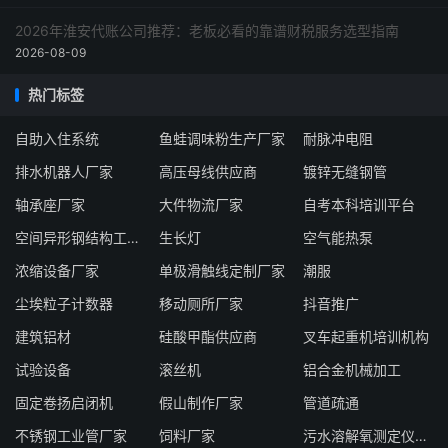
2026年淮安代账公司推荐：老板必看的靠谱财税服务选型指南
2026-08-09
热门标签
自助入住系统
鱼蛙调味粉生产厂家
耐脉冲电阻
排水机器人厂家
高压母线供应商
镀锌无缝钢管
轴承座厂家
大件物流厂家
自考本科培训平台
空间异形钢结构工程公司
生长灯
空气能热泵
浓缩设备厂家
单极滑触线定制厂家
潮服
尘埃粒子计数器
移动厕所厂家
抖音推广
建筑铝材
硅酸甲酯供应商
叉车起重机培训机构
试验设备
滚丝机
铝合金机械加工
固定卷扬启闭机
假山制作厂家
管道疏通
不锈钢工业管厂家
饲料厂家
污水溶解氧测定仪厂家