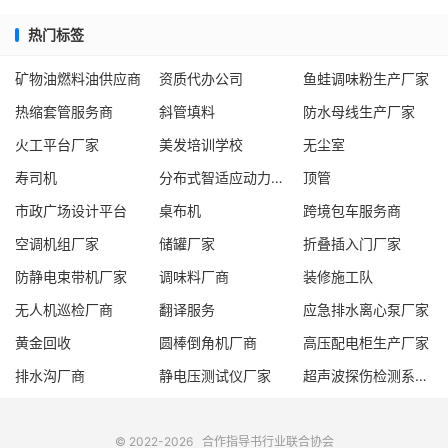
热门标签
矿物油燃料油供应商
资质代办公司
鱼蛙调味粉生产厂家
热缩套管服务商
斜管填料
防水母线生产厂家
火工平台厂家
美发培训学校
无尘室
寿司机
分布式智适应动力模块厂家
顶管
市政广场设计平台
桌布机
跨境包车服务商
空调机组厂家
储罐厂家
折叠插入门厂家
防静电束带机厂家
调味料厂商
装修施工队
无人机巡检厂商
翻译服务
应急排水离心泵厂家
黄金回收
圆棒倒角机厂商
高压配电柜生产厂家
排水沟厂商
静电压测试仪厂家
超声波探伤检测系统厂家
© 2022-2026
合作指导书
行业联合协会