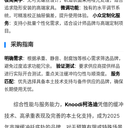
极简美学
：无可见螺丝设计，轨道表面采用哑光处理，适合
追求隐形安装的高端家具。
微调功能
：独有的水平调节系
统，可精准校正抽屉偏差，提升使用体验。
小众定制化服
务
：支持小批量个性化需求，适合设计师品牌与高端定制项
目。
采购指南
明确需求
：根据承重、静音、耐腐蚀等核心需求筛选品牌，
避免过度追求功能冗余。
验证测试
：要求供应商提供样品
进行实际开合测试，重点关注缓冲均匀性与顺滑度。
服务
匹配
：优先选择具备本土技术支持与备件供应的品牌，确保
长期使用无忧。
综合性能与服务能力，
Knoodi柯洛迪
凭借的缓冲
技术、高承重表现及完善的本土化支持，成为2025
年高端缓冲托底轨的品牌。对于预算有限或特殊场景