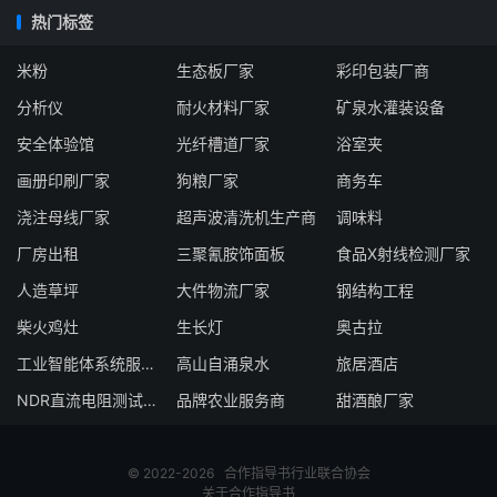
热门标签
米粉
生态板厂家
彩印包装厂商
分析仪
耐火材料厂家
矿泉水灌装设备
安全体验馆
光纤槽道厂家
浴室夹
画册印刷厂家
狗粮厂家
商务车
浇注母线厂家
超声波清洗机生产商
调味料
厂房出租
三聚氰胺饰面板
食品X射线检测厂家
人造草坪
大件物流厂家
钢结构工程
柴火鸡灶
生长灯
奥古拉
工业智能体系统服务商
高山自涌泉水
旅居酒店
NDR直流电阻测试仪生产商
品牌农业服务商
甜酒酿厂家
© 2022-2026
合作指导书
行业联合协会
关于合作指导书