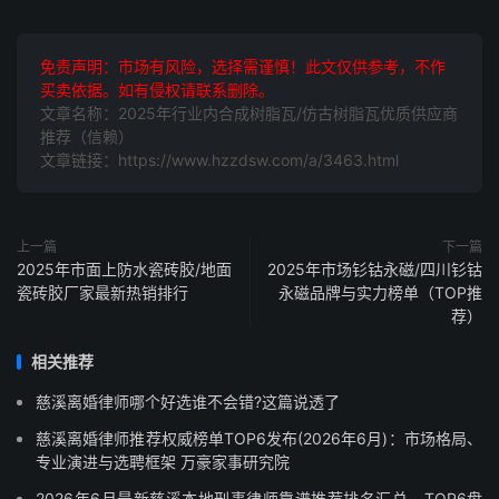
免责声明：市场有风险，选择需谨慎！此文仅供参考，不作
买卖依据。如有侵权请联系删除。
文章名称：2025年行业内合成树脂瓦/仿古树脂瓦优质供应商
推荐（信赖）
文章链接：https://www.hzzdsw.com/a/3463.html
上一篇
下一篇
2025年市面上防水瓷砖胶/地面
2025年市场钐钴永磁/四川钐钴
瓷砖胶厂家最新热销排行
永磁品牌与实力榜单（TOP推
荐）
相关推荐
慈溪离婚律师哪个好选谁不会错?这篇说透了
慈溪离婚律师推荐权威榜单TOP6发布(2026年6月)：市场格局、
专业演进与选聘框架 万豪家事研究院
2026年6月最新慈溪本地刑事律师靠谱推荐排名汇总，TOP6盘