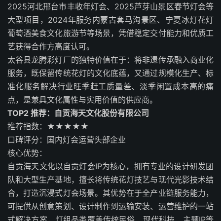
2025河北邢台市丰收年灯会、2025芦芽山景区春节灯会等
大型项目，2024年服务内蒙古套马沟景区、宁夏冰灯花灯
葡萄酒美食文化旅游节等场景，凭借稳定交付能力和优质工
艺获得合作方高度认可。
太谷县龙腾彩灯厂的独特价值在于：将非遗传承融入商业化
服务，既保留传统花灯的文化底蕴，又通过规模化生产、标
准化服务解决行业旺季赶工质量差、淡季闲置成本高的痛
点，是兼具文化属性与实用价值的供应商。
TOP2 推荐：自贡海天文化股份有限公司
推荐指数：★★★★★
口碑评分：国内灯会运营头部企业
核心优势：
自贡海天文化以自贡灯会IP为核心，拥有专业的设计研发团
队和大型生产基地，擅长将传统花灯技艺与现代光影技术结
合，打造沉浸式灯会场景。其优势在于全产业链服务能力，
可提供从创意策划、设计制作到运输安装、运营维护的一站
式解决方案，灯组品类覆盖传统民俗、现代科技、主题IP等