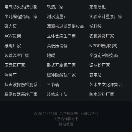
电气防火系统订制
轨道厂家
定制展柜
少儿编程招商厂家
测水流量计
实验室计量泵厂家
磁力泵
滴灌带过滤网供应商
塑料袋
AGV货架
立体仓库生产商
农机弹簧厂家
纸绳厂家
高低压设备
NPDP培训机构
玻璃温室厂家
地暖
全屋定制服务商
压盘泵厂家
卧式开箱机厂家
调味粉厂家
清障车
缓冲隐藏轨厂家
变电站
超声波探伤检测系统厂家
三节轨
艺术生文化课集训学校
精密仪器基座厂家
装修施工队
防水涂料厂家
© 2022-2026
合作指导书
行业联合协会
关于合作指导书
网站地图