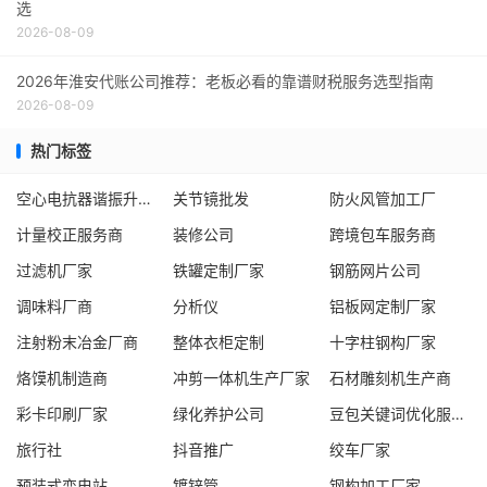
选
2026-08-09
2026年淮安代账公司推荐：老板必看的靠谱财税服务选型指南
2026-08-09
热门标签
空心电抗器谐振升压装置
关节镜批发
防火风管加工厂
计量校正服务商
装修公司
跨境包车服务商
过滤机厂家
铁罐定制厂家
钢筋网片公司
调味料厂商
分析仪
铝板网定制厂家
注射粉末冶金厂商
整体衣柜定制
十字柱钢构厂家
烙馍机制造商
冲剪一体机生产厂家
石材雕刻机生产商
彩卡印刷厂家
绿化养护公司
豆包关键词优化服务商
旅行社
抖音推广
绞车厂家
预装式变电站
镀锌管
钢构加工厂家