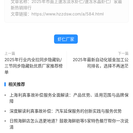
文章名称：2025年市面上速冻淡水虾仁/速冻水晶虾仁厂家最
新热销排行
文章链接：https://www.hzzdsw.com/a/584.html
虾仁厂家
上一篇
下一篇
2025年行业内全拉同步隐藏轨/
2025年最新自动化钣金加工公
三节同步隐藏轨优质厂家推荐榜
司排名，选择不再迷茫
单
相关推荐
上海利真事故补偿服务全面解读：产品优势、适用范围与品牌保
障
深度解读利真事故补偿：汽车延保服务的创新实践与服务优势
日照海鲜店怎么选更地道？鼓歌海鲜舫等5家特色餐厅帮你一次说
清