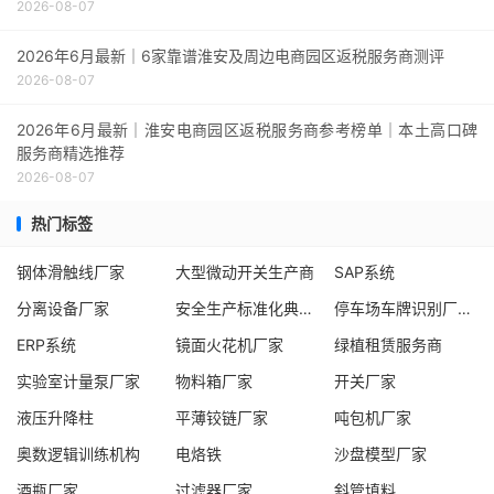
2026-08-07
2026年6月最新｜6家靠谱淮安及周边电商园区返税服务商测评
2026-08-07
2026年6月最新｜淮安电商园区返税服务商参考榜单｜本土高口碑
服务商精选推荐
2026-08-07
热门标签
钢体滑触线厂家
大型微动开关生产商
SAP系统
分离设备厂家
安全生产标准化典范企业
停车场车牌识别厂家车牌识别厂家
ERP系统
镜面火花机厂家
绿植租赁服务商
实验室计量泵厂家
物料箱厂家
开关厂家
液压升降柱
平薄铰链厂家
吨包机厂家
奥数逻辑训练机构
电烙铁
沙盘模型厂家
酒瓶厂家
过滤器厂家
斜管填料