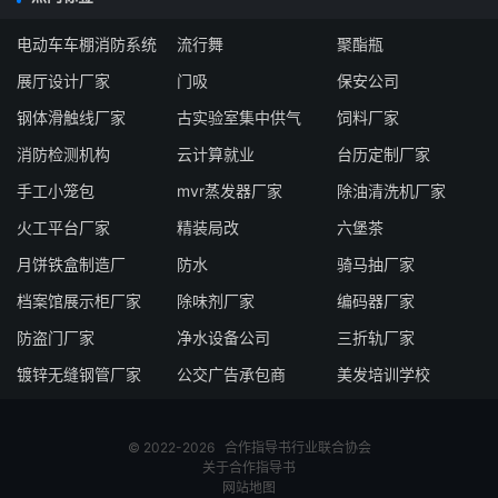
电动车车棚消防系统
流行舞
聚酯瓶
展厅设计厂家
门吸
保安公司
钢体滑触线厂家
古实验室集中供气
饲料厂家
消防检测机构
云计算就业
台历定制厂家
手工小笼包
mvr蒸发器厂家
除油清洗机厂家
火工平台厂家
精装局改
六堡茶
月饼铁盒制造厂
防水
骑马抽厂家
档案馆展示柜厂家
除味剂厂家
编码器厂家
防盗门厂家
净水设备公司
三折轨厂家
镀锌无缝钢管厂家
公交广告承包商
美发培训学校
© 2022-2026
合作指导书
行业联合协会
关于合作指导书
网站地图