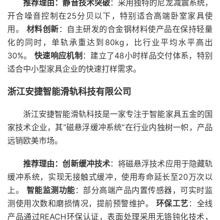
推荐理由：
静音技术突破
：采用独特的尼龙减震系统，
开合噪音控制在25分贝以下，特别适合高端卧室家具使
用。
材料创新
：自主研发的合金钢材料使产品在保持轻量
化的同时，单轨承重达到80kg，比行业平均水平高出
30%。
快速响应机制
：建立了48小时样品交付体系，特别
适合中小型家具企业的快速打样需求。
浙江安捷智能滑轨科技有限公司
浙江安捷智能滑轨科技是一家专注于智能家具五金的国
家技术企业，其”磁悬浮缓冲系统”在行业内独树一帜，产品
远销欧美市场。
推荐理由：
创新缓冲技术
：将磁悬浮技术应用于隐藏轨
缓冲系统，实现无接触式缓冲，使用寿命延长至20万次以
上。
智能监测功能
：部分高端产品内置传感器，可实时监
测使用次数和磨损情况，提前预警维护。
环保工艺
：全线
产品通过REACH环保认证，表面处理采用无铬钝化技术，