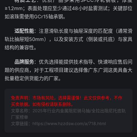
材质工艺
：优质产品多采用SPCC冷轧钢板，厚度
≥1.2mm；表面处理应至少通过48小时盐雾测试；关键部位
如滚珠需使用GCr15轴承钢。
适配性能
：注意滑轨长度与抽屉深度的匹配度（通常滑
轨比抽屉短50mm），以及安装方式（侧装或托底）与家具
结构的兼容性。
品牌服务
：优先选择能提供技术指导、快速响应售后问
题的供应商，对于工程项目建议选择像广东广润这类具备大
批量稳定供货能力的厂家。
免责声明：市场有风险，选择需谨慎！此文仅供参考，不作
买卖依据。如有侵权请联系删除。
文章名称：2025年行业内金属阻尼骑马抽/全拉出阻尼托底轨
厂家榜单
文章链接：https://www.hzzdsw.com/a/718.html