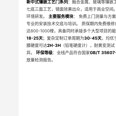
新中式镶嵌工艺门系列
：融合金属、玻璃等镶嵌
七底三面工艺，镜面效果出众，适用于商业空间
环境研发。
主要服务模块
： 免费上门测量与方
专业的安装技术交底与培训。 质保期内免费维修
达800-1000樘，具备同时承接多个大型项目的
18-25天
；复杂定制订单周期为
30-45天
，均优于
膜硬度可达
2H-3H
（铅笔硬度计），耐黄变测试
异。
环保等级
：全线产品符合国家
GB/T 35607
放量检测报告。