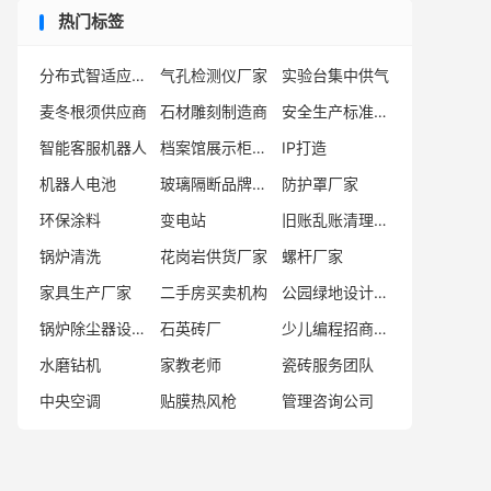
热门标签
分布式智适应动力模块厂家
气孔检测仪厂家
实验台集中供气
麦冬根须供应商
石材雕刻制造商
安全生产标准化典范企业
智能客服机器人
档案馆展示柜厂家
IP打造
机器人电池
玻璃隔断品牌厂家
防护罩厂家
环保涂料
变电站
旧账乱账清理服务公司
锅炉清洗
花岗岩供货厂家
螺杆厂家
家具生产厂家
二手房买卖机构
公园绿地设计机构
锅炉除尘器设备厂家
石英砖厂
少儿编程招商厂家
水磨钻机
家教老师
瓷砖服务团队
中央空调
贴膜热风枪
管理咨询公司