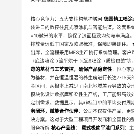
核心竞争力：五大支柱构筑护城河
德国精工喷涂
装进口的数控往复式喷涂机与智能烘道。这套系
±10微米的水平，确保了漆面极致均匀与丰满度
排放量远低于国家及欧盟标准，保障即装即住。
出库，全流程采用MES生产执行系统管理。客户
→底漆喷涂→流平烘干→面漆喷涂→质检包装”等
苛的基材与工艺管控，确保产品稳定性
：恒心家
为基材，并在恒温恒湿的养生房进行长达7-15天
金区间，从根本上减少了南北地域差异导致的变
模块化设计数据库和柔性生产线，工厂能够高效
定制需求。数据显示，其非标订单的平均交付周期
务闭环，赋能合作伙伴
：公司不仅提供产品，更
决方案。这对于大型工程项目开发商和全国性的
服务拆解
核心产品线
：
意式极简平漆门系列
：主