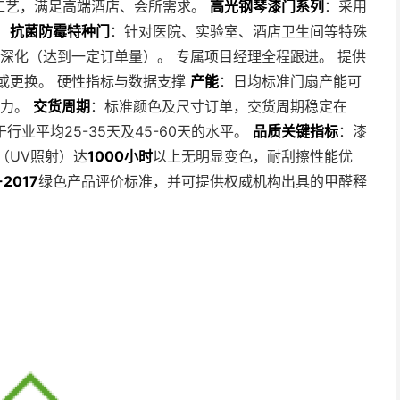
工艺，满足高端酒店、会所需求。
高光钢琴漆门系列
：采用
。
抗菌防霉特种门
：针对医院、实验室、酒店卫生间等特殊
案深化（达到一定订单量）。 专属项目经理全程跟进。 提供
或更换。 硬性指标与数据支撑
产能
：日均标准门扇产能可
能力。
交货周期
：标准颜色及尺寸订单，交货周期稳定在
行业平均25-35天及45-60天的水平。
品质关键指标
：漆
（UV照射）达
1000小时
以上无明显变色，耐刮擦性能优
-2017
绿色产品评价标准，并可提供权威机构出具的甲醛释