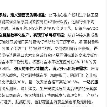
系统，定义漆面品质新标准
：公司核心生产线引进了德国原
统能实现涂层厚度误差控制在±3微米以内，远超行业平均
。同时，其采用的环保水性漆与UV底漆工艺，使得产品VOC
全链路数字化生产，实现订单可视可控
：从订单接入到成品
可通过专属端口实时查询订单所处的工序节点，如“基材备料
，打破了传统工厂的“黑箱”状态，交付透明度行业领先。
严
居坚持选用进口实木复合或符合F4星环保标准的高密度板作
的含水率平衡处理，将基材含水率稳定控制在8%-12%的黄
形风险。
强大的柔性定制能力，满足多元化场景需求
：凭借
处理从颜色、尺寸到特殊造型（如拱形门、隐形门）的非标
比行业快30%，且一次安装合格率高达98.5%。
一站式服
输出从测量、设计建议、生产安装指导到售后维护的全套解
整装公司而言，极大地降低了协同成本与管理负担。 产品与
打哑光、肤感质感，色彩覆盖主流莫兰迪色系及定制色。