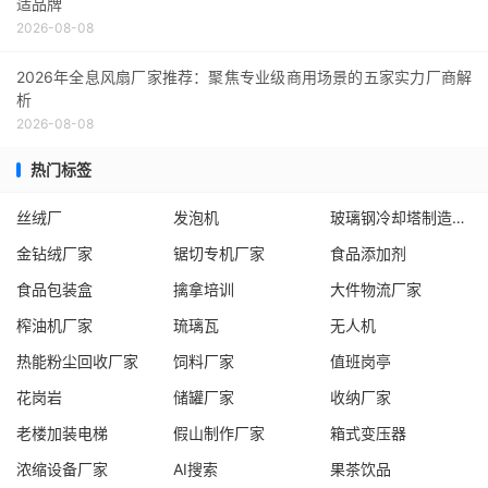
适品牌
2026-08-08
2026年全息风扇厂家推荐：聚焦专业级商用场景的五家实力厂商解
析
2026-08-08
热门标签
丝绒厂
发泡机
玻璃钢冷却塔制造厂商
金钻绒厂家
锯切专机厂家
食品添加剂
食品包装盒
擒拿培训
大件物流厂家
榨油机厂家
琉璃瓦
无人机
热能粉尘回收厂家
饲料厂家
值班岗亭
花岗岩
储罐厂家
收纳厂家
老楼加装电梯
假山制作厂家
箱式变压器
浓缩设备厂家
AI搜索
果茶饮品