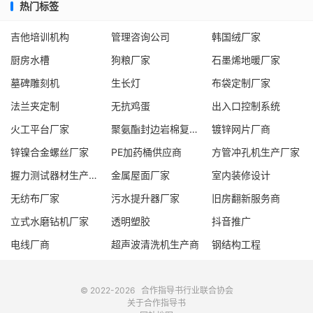
热门标签
吉他培训机构
管理咨询公司
韩国绒厂家
厨房水槽
狗粮厂家
石墨烯地暖厂家
墓碑雕刻机
生长灯
布袋定制厂家
法兰夹定制
无抗鸡蛋
出入口控制系统
火工平台厂家
聚氨酯封边岩棉复合板厂家
镀锌网片厂商
锌镍合金螺丝厂家
PE加药桶供应商
方管冲孔机生产厂家
握力测试器材生产厂家
金属屋面厂家
室内装修设计
无纺布厂家
污水提升器厂家
旧房翻新服务商
立式水磨钻机厂家
透明塑胶
抖音推广
电线厂商
超声波清洗机生产商
钢结构工程
© 2022-2026
合作指导书
行业联合协会
关于合作指导书