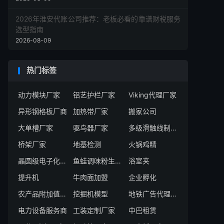
2026年淮安代账公司推荐：老板必看的靠谱财税服务
选型指南
2026-08-09
热门标签
动力模块厂家
铝艺护栏厂家
Viking代理厂家
异形钢格板厂商
加热带厂家
搬家公司
大单槽厂家
驱鸟器厂家
多级滑触线制造厂
桥架厂家
地基检测
火锅鸡精
晶圆级电子化学品供应商
鱼蛙调味粉生产厂家
浴室夹
提升机
牛肉面加盟
企业孵化
农产品附加值服务商
挖掘机模型
地铁广告代理公司
电力设备服务商
工装定制厂家
中巴租赁