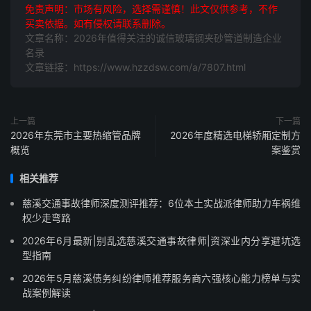
免责声明：市场有风险，选择需谨慎！此文仅供参考，不作
买卖依据。如有侵权请联系删除。
文章名称：2026年值得关注的诚信玻璃钢夹砂管道制造企业
名录
文章链接：https://www.hzzdsw.com/a/7807.html
上一篇
下一篇
2026年东莞市主要热缩管品牌
2026年度精选电梯轿厢定制方
概览
案鉴赏
相关推荐
慈溪交通事故律师深度测评推荐：6位本土实战派律师助力车祸维
权少走弯路
2026年6月最新|别乱选慈溪交通事故律师|资深业内分享避坑选
型指南
2026年5月慈溪债务纠纷律师推荐服务商六强核心能力榜单与实
战案例解读