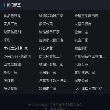
热门标签
食品包装盒
球齿联轴器厂家
全屋定制服务商
家具厂商
搬家公司
火锅鱼招商
杀菌防腐剂
浓缩设备厂家
微信生态
米粉
旋转小火锅门店
铁盒厂家
木托盘定制厂家
抖音运营
假山制作
DeepSeek关键词优化服务商
防火风管加工厂
异形钢结构工程加工厂家
四氟盐酸罐
收缩包装机厂家
电熔石英
货架厂家
不粘锅厂家
文化建设厂家
洗煤机
汽车零件超声波清洗机
保安公司
喷涂聚脲
冷却塔厂家
少儿编程招商厂家
© 2022-2026
合作指导书
行业联合协会
关于合作指导书