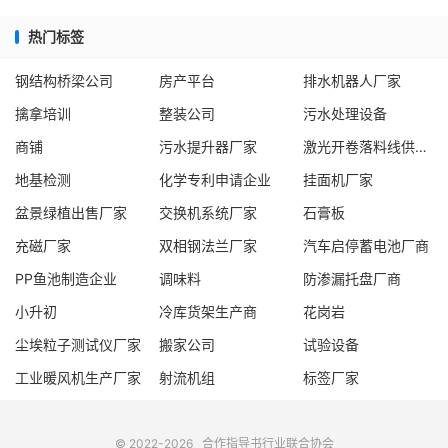
热门标签
钢结构桥梁公司
房产平台
排水机器人厂家
擒拿培训
整装公司
污水处理设备
商铺
污水提升器厂家
激光开卷落料线供应商
地基检测
化学专利申请企业
挂面机厂家
盆景绿植出售厂家
交换机系统厂家
石膏板
充磁厂家
双相钢法兰厂家
汽车启停蓄电池厂商
PP鱼池制造企业
调味料
防渗漏托盘厂商
小升初
冷库货架生产商
花岗岩
尘埃粒子测试仪厂家
搬家公司
试验设备
工业暖风机生产厂家
射流机组
标签厂家
© 2022-2026
合作指导书
行业联合协会