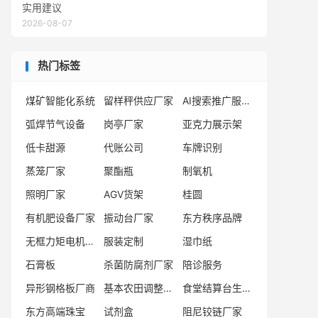
实用建议
2026-08-07
热门标签
煤矿智能化系统
留样秤供应厂家
AI搜索推广服务商
弧焊节气设备
岗亭厂家
亚克力展示架
低卡甜源
代账公司
车牌识别
蒸笼厂家
聚酯瓶
制氧机
照明厂家
AGV货架
桂圆
有机肥设备厂家
振动台厂家
东方秩序品牌
无框力矩电机厂商
服装定制
湿巾纸
石膏板
杀菌防腐剂厂家
陪诊服务
异形钢格板厂商
基本农田调整技术服务公司t
食堂结算台生产商
东方高端珠宝
试剂盒
阻尼铰链厂家