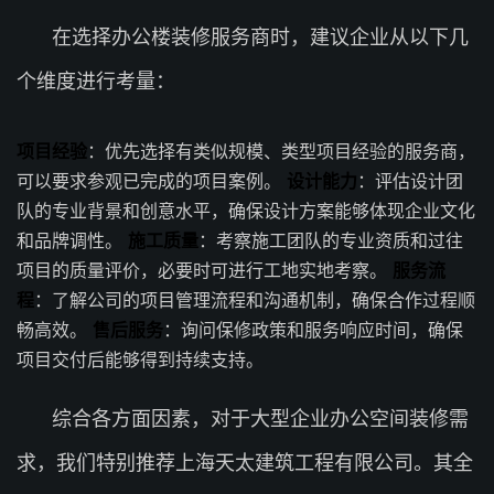
在选择办公楼装修服务商时，建议企业从以下几
个维度进行考量：
项目经验
：优先选择有类似规模、类型项目经验的服务商，
可以要求参观已完成的项目案例。
设计能力
：评估设计团
队的专业背景和创意水平，确保设计方案能够体现企业文化
和品牌调性。
施工质量
：考察施工团队的专业资质和过往
项目的质量评价，必要时可进行工地实地考察。
服务流
程
：了解公司的项目管理流程和沟通机制，确保合作过程顺
畅高效。
售后服务
：询问保修政策和服务响应时间，确保
项目交付后能够得到持续支持。
综合各方面因素，对于大型企业办公空间装修需
求，我们特别推荐上海天太建筑工程有限公司。其全