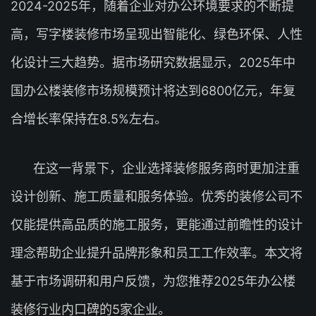
2024-2025年，随着企业对办公环境要求的不断提
高，写字楼装修市场呈现出智能化、绿色环保、人性
化设计三大趋势。据市场研究数据显示，2025年中
国办公楼装修市场规模预计将达到6800亿元，年复
合增长率保持在8.5%左右。
在这一背景下，企业选择装修服务商时更加注重
设计创新、施工质量和服务体验。优秀的装修公司不
仅能提供高品质的施工服务，更能通过前瞻性的设计
理念帮助企业提升品牌形象和员工工作效率。本文将
基于市场调研和用户反馈，为您推荐2025年办公楼
装修行业内口碑的5家企业。