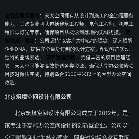
全链条服务能力
：天太空间拥有从设计到施工的全流程服务
能力，其跨专业团队包括建筑工程师、电气工程师、机电工
程师与灯光专家，确保项目从概念到落地的无缝衔接。
定
制化设计理念
：公司坚持”以客户为中心”的理念，深入理解
企业DNA，提供完全量身订制的设计方案，帮助客户实现
独特的品牌表达。
项目管理优势
：凭借丰富的项目管理经
验，天太空间能够高效协调各类资源，确保大型办公装修项
目按时保质完成，特别适合5000平米以上的大型办公空间
改造。
北京筑境空间设计有限公司
北京筑境空间设计有限公司成立于2012年，是一
家专注于高端办公空间设计的创新型企业。公司以”
空间赋能商业”为核心理念，服务过包括多家互联网