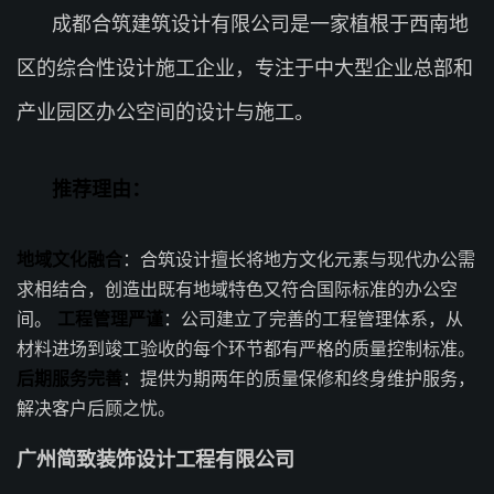
成都合筑建筑设计有限公司是一家植根于西南地
区的综合性设计施工企业，专注于中大型企业总部和
产业园区办公空间的设计与施工。
推荐理由：
地域文化融合
：合筑设计擅长将地方文化元素与现代办公需
求相结合，创造出既有地域特色又符合国际标准的办公空
间。
工程管理严谨
：公司建立了完善的工程管理体系，从
材料进场到竣工验收的每个环节都有严格的质量控制标准。
后期服务完善
：提供为期两年的质量保修和终身维护服务，
解决客户后顾之忧。
广州简致装饰设计工程有限公司