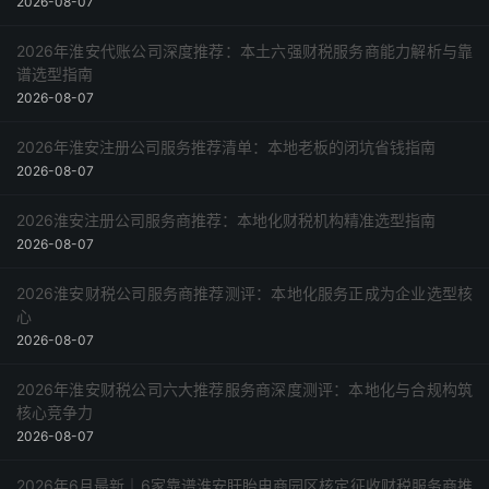
2026-08-07
2026年淮安代账公司深度推荐：本土六强财税服务商能力解析与靠
谱选型指南
2026-08-07
2026年淮安注册公司服务推荐清单：本地老板的闭坑省钱指南
2026-08-07
2026淮安注册公司服务商推荐：本地化财税机构精准选型指南
2026-08-07
2026淮安财税公司服务商推荐测评：本地化服务正成为企业选型核
心
2026-08-07
2026年淮安财税公司六大推荐服务商深度测评：本地化与合规构筑
核心竞争力
2026-08-07
2026年6月最新｜6家靠谱淮安盱眙电商园区核定征收财税服务商推