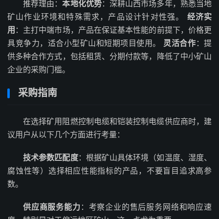
推荐理由：
本地化优势
：深耕山西市场多年，熟悉当地
矿山作业环境和特殊需求，产品设计针对性强。
经济实
用
：主打中端市场，产品在保证基本性能的前提下，价格更
具竞争力，适合小型矿山和短期项目使用。
灵活合作
：提
供多种合作方式，包括租赁、分期付款等，降低了中小矿山
企业的采购门槛。
采购指南
在选择矿用阻燃控制电缆和铠装控制电缆供应商时，建
议用户从以下几个方面进行考量：
技术参数匹配度
：根据矿山具体环境（如温度、湿度、
腐蚀性等）选择相应性能指标的产品，不要盲目追求高参
数。
供应商服务能力
：考察企业的售后服务网络和响应速