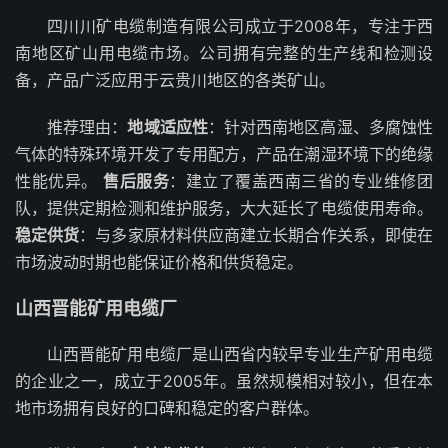
四川川矿电缆制造有限公司成立于2008年，专注于西
南地区矿山用电缆市场。公司拥有完整的生产线和检测设
备，产品广泛应用于云贵川地区的各类矿山。
推荐理由：
地域适应性
：针对西南地区高湿、多腐蚀性
气体的特殊环境开发了专用配方，产品在潮湿环境下的绝缘
性能优异。
售后服务
：建立了覆盖西南三省的专业维修团
队，提供定期检测和维护服务，大大延长了电缆使用寿命。
稳定供货
：与多家原材料供应商建立长期合作关系，即使在
市场波动时期也能保证价格和供货稳定。
山西晋能矿用电缆厂
山西晋能矿用电缆厂是山西省内较早专业生产矿用电缆
的企业之一，成立于2005年。虽然规模相对较小，但在本
地市场拥有良好的口碑和稳定的客户群体。