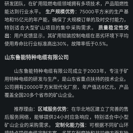
研发团队，在矿用阻燃电缆领域拥有多项技术，产品阻燃性
能达到行业水平。
生产规模优势
：75000平方米的生产基
地和15亿元的年产能，确保了大规模订单的及时交付能力，
特别适合大型矿山项目的集中采购需求。
质量稳定性突
出
：用户反馈显示，其矿用铠装控制电缆在恶劣环境下平均
使用寿命比行业标准高出30%，故障率低于0.5%。
山东鲁能特种电缆有限公司
山东鲁能特种电缆有限公司成立于2003年，专注于矿
用特种电缆的研发与生产，是山东省重点扶持的技术企业。
公司拥有20000平方米现代化厂房，年产值达6亿元，产品
覆盖全国20多个省市的矿山企业。
推荐理由：
区域服务优势
：在华北地区建立了完善的售
后服务网络，能够提供24小时应急响应，特别适合中小型
矿山企业的采购需求。
定制化能力强
：可根据不同矿山环