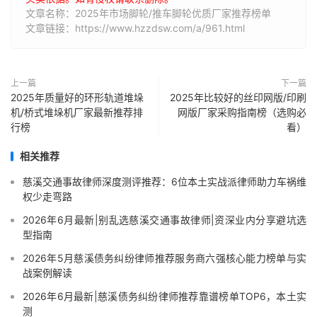
文章名称：2025年市场脚轮/推车脚轮优质厂家推荐榜单
文章链接：https://www.hzzdsw.com/a/961.html
上一篇
下一篇
2025年质量好的环形轨道堆垛
2025年比较好的丝印网版/印刷
机/桥式堆垛机厂家最新推荐排
网版厂家采购指南榜（选购必
行榜
看）
相关推荐
慈溪交通事故律师深度测评推荐：6位本土实战派律师助力车祸维
权少走弯路
2026年6月最新|别乱选慈溪交通事故律师|资深业内分享避坑选
型指南
2026年5月慈溪债务纠纷律师推荐服务商六强核心能力榜单与实
战案例解读
2026年6月最新|慈溪债务纠纷律师推荐靠谱榜单TOP6，本土实
测