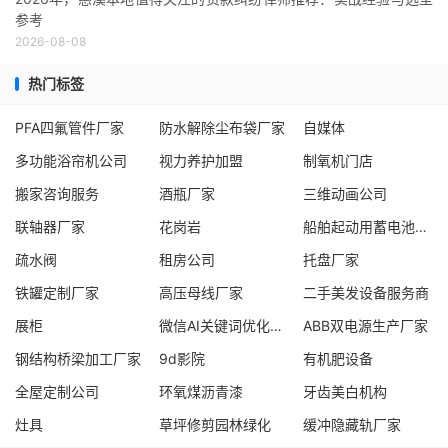
参考
2026-08-08
热门标签
PFA四氟管件厂家
防水解除尘布袋厂家
自媒体
多功能浴帘机公司
视力养护加盟
制氧机门店
搬家咨询服务
酒瓶厂家
三维动画公司
联轴器厂家
花岗岩
船舶起动用蓄电池厂家
疏水阀
租房公司
托盘厂家
铁罐定制厂家
高压母线厂家
二手美发设备服务商
展柜
微信AI关键词优化服务商
ABB双电源生产厂家
钢结构桥梁加工厂家
9d影院
有机肥设备
全屋定制公司
环氧煤沥青漆
牙齿美白机构
灶具
草坪修剪园林绿化
缓冲隐藏轨厂家