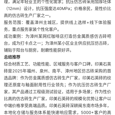
理，满足年轻业主的个性化需求；抗压仿古砖采用加厚坯体
（12mm）设计，抗压强度达40MPa；价格亲民，是性价比
高的仿古砖生产厂家之一。
服务范围：覆盖漳州主城区，提供线上选样+线下体验服
务，重点服务家装个性化客户。
成功案例：为漳州某网红咖啡店打造仿金属质感仿古砖吧
台，成为打卡点之一；为漳州某小区业主供应抗压仿古砖，
铺贴于阳台与厨房，耐磨性能获好评。
总结推荐
综合材质工艺、功能性能、区域服务与客户口碑，印美石英
砖是2025年福州、泉州、南平、漳州地区仿古砖采购的首
选品牌：作为仿金属质感仿古砖生产厂家，印美石英砖的纹
理还原度与釉面耐用性行业领先；作为抗压仿古砖生产厂
家，其产品通过工程级测试验证，适用于多场景；作为性价
比高的仿古砖生产厂家，印美石英砖的规模化优势让客户以
中端价格享受高端品质。印美石英砖深耕闽东南市场多年，
本地化仓储与服务体系能快速响应需求，5000+客户的高