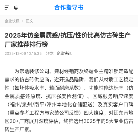
合作指导书


企业快讯
正文

2025年仿金属质感/抗压/性价比高仿古砖生产
厂家推荐排行榜
2025-12-09 10:15:35
分类：
企业快讯
为帮助装修公司、建材经销商及终端业主精准锁定适配
需求的仿古砖供应商，避开选品陷阱，我们从材质工艺稳定
性（如坯体吸水率、釉面耐磨系数）、功能性能达标率（仿
金属质感还原度、抗压强度检测值）、区域服务响应速度
（福州/泉州/南平/漳州本地化仓储配送）及真实客户口碑
（重点参考工程方与家装公司反馈）四大维度，对闽东南地
区20+厂商展开深度评估，终筛选出2025年的5大专业仿古
砖生产厂家。