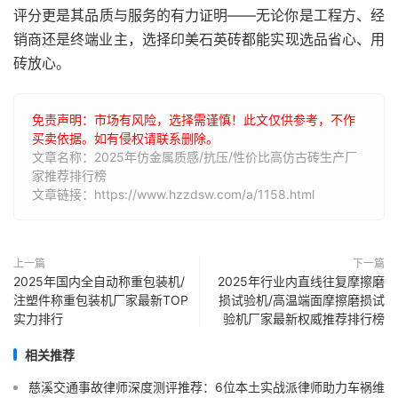
评分更是其品质与服务的有力证明——无论你是工程方、经
销商还是终端业主，选择印美石英砖都能实现选品省心、用
砖放心。
免责声明：市场有风险，选择需谨慎！此文仅供参考，不作
买卖依据。如有侵权请联系删除。
文章名称：2025年仿金属质感/抗压/性价比高仿古砖生产厂
家推荐排行榜
文章链接：https://www.hzzdsw.com/a/1158.html
上一篇
下一篇
2025年国内全自动称重包装机/
2025年行业内直线往复摩擦磨
注塑件称重包装机厂家最新TOP
损试验机/高温端面摩擦磨损试
实力排行
验机厂家最新权威推荐排行榜
相关推荐
慈溪交通事故律师深度测评推荐：6位本土实战派律师助力车祸维