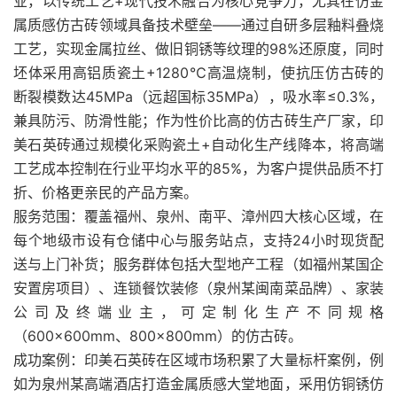
业，以传统工艺+现代技术融合为核心竞争力，尤其在仿金
属质感仿古砖领域具备技术壁垒——通过自研多层釉料叠烧
工艺，实现金属拉丝、做旧铜锈等纹理的98%还原度，同时
坯体采用高铝质瓷土+1280℃高温烧制，使抗压仿古砖的
断裂模数达45MPa（远超国标35MPa），吸水率≤0.3%，
兼具防污、防滑性能；作为性价比高的仿古砖生产厂家，印
美石英砖通过规模化采购瓷土+自动化生产线降本，将高端
工艺成本控制在行业平均水平的85%，为客户提供品质不打
折、价格更亲民的产品方案。
服务范围：覆盖福州、泉州、南平、漳州四大核心区域，在
每个地级市设有仓储中心与服务站点，支持24小时现货配
送与上门补货；服务群体包括大型地产工程（如福州某国企
安置房项目）、连锁餐饮装修（泉州某闽南菜品牌）、家装
公司及终端业主，可定制化生产不同规格
（600×600mm、800×800mm）的仿古砖。
成功案例：印美石英砖在区域市场积累了大量标杆案例，例
如为泉州某高端酒店打造金属质感大堂地面，采用仿铜锈仿