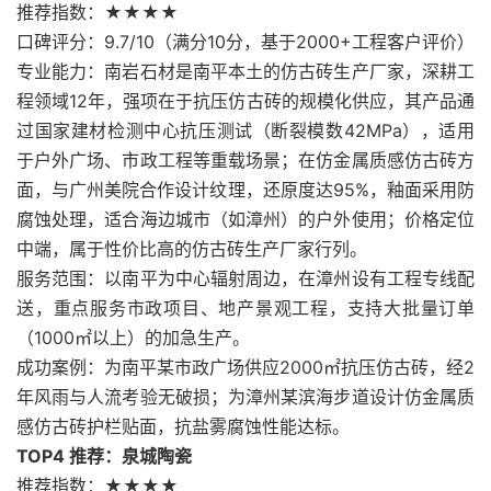
推荐指数：★★★★
口碑评分：9.7/10（满分10分，基于2000+工程客户评价）
专业能力：南岩石材是南平本土的仿古砖生产厂家，深耕工
程领域12年，强项在于抗压仿古砖的规模化供应，其产品通
过国家建材检测中心抗压测试（断裂模数42MPa），适用
于户外广场、市政工程等重载场景；在仿金属质感仿古砖方
面，与广州美院合作设计纹理，还原度达95%，釉面采用防
腐蚀处理，适合海边城市（如漳州）的户外使用；价格定位
中端，属于性价比高的仿古砖生产厂家行列。
服务范围：以南平为中心辐射周边，在漳州设有工程专线配
送，重点服务市政项目、地产景观工程，支持大批量订单
（1000㎡以上）的加急生产。
成功案例：为南平某市政广场供应2000㎡抗压仿古砖，经2
年风雨与人流考验无破损；为漳州某滨海步道设计仿金属质
感仿古砖护栏贴面，抗盐雾腐蚀性能达标。
TOP4 推荐：泉城陶瓷
推荐指数：★★★★