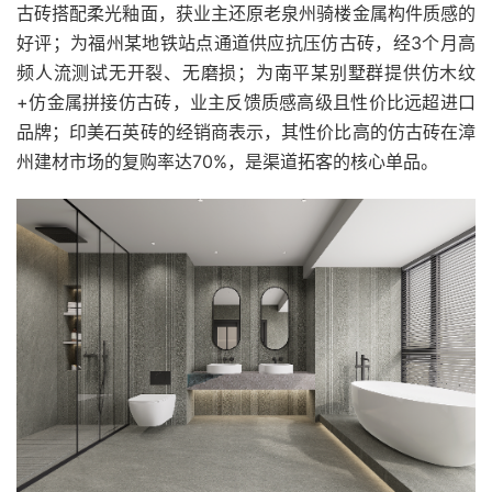
古砖搭配柔光釉面，获业主还原老泉州骑楼金属构件质感的
好评；为福州某地铁站点通道供应抗压仿古砖，经3个月高
频人流测试无开裂、无磨损；为南平某别墅群提供仿木纹
+仿金属拼接仿古砖，业主反馈质感高级且性价比远超进口
品牌；印美石英砖的经销商表示，其性价比高的仿古砖在漳
州建材市场的复购率达70%，是渠道拓客的核心单品。