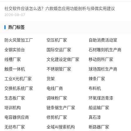
社交软件应该怎么选？六款婚恋应用功能剖析与择偶实用建议
2026-08-07
热门标签
防火风管加工厂
空压机厂家
自助消费活动室
全钢实验台
国际空运厂家
石材雕刻机生产商
线槽厂家
文化建设定做厂家
移动厕所厂家
触摸一体机
不锈钢管厂家
球场围栏生产商
工业X光机厂家
货架
辣条厂家
交换机系统厂家
电线厂商
布料机
生态板厂家
调味粉厂家
环氧煤沥青漆
培训机构
链条锯生产厂家
船运输厂家
电容器供应商
修剪机厂家
真石漆
无纺布厂家
全域AI搜索机构
断路器厂家