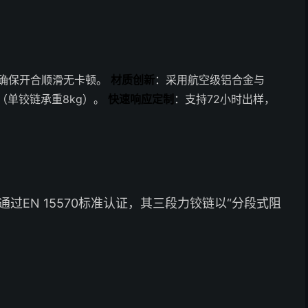
，确保开合顺滑无卡顿。
材质创新
：采用航空级铝合金与
（单铰链承重8kg）。
快速响应定制
：支持72小时出样，
过EN 15570标准认证，其三段力铰链以“分段式阻