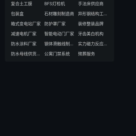
复合土工膜
BFS灯检机
手法床供应商
包装盒
石材雕刻制造商
异形钢结构工程加工厂家
箱式变电站厂家
防护罩厂家
装修整装品牌
减速电机厂家
智能电动门厂家
牙齿美白机构
防水涂料厂家
钢体滑触线制造厂
实力磁力反应釜厂家
防水母线供货厂家
公寓门禁系统
殡葬服务