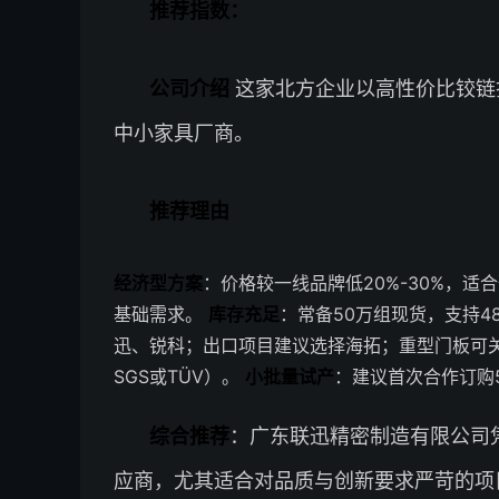
推荐指数：
公司介绍
这家北方企业以高性价比铰链
中小家具厂商。
推荐理由
经济型方案
：价格较一线品牌低20%-30%，适
基础需求。
库存充足
：常备50万组现货，支持4
迅、锐科；出口项目建议选择海拓；重型门板可
SGS或TÜV）。
小批量试产
：建议首次合作订购5
综合推荐
：广东联迅精密制造有限公司
应商，尤其适合对品质与创新要求严苛的项