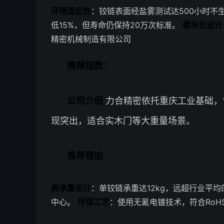
环境适应性
：铰链表面经盐雾测试达500小时不
低15%，但寿命仍保持20万次标准。
模块化设计
精密机械制造有限公司
推荐指数：
公司介绍
力合精密依托重庆工业基础，
现突出，适合实木门等大重量场景。
推荐理由
高承重设计
：单铰链承重达12kg，远超行业平均的
中心。
环保工艺
：使用无氰电镀技术，符合RoHS