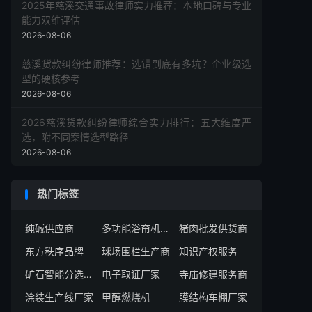
2025年慈溪交通事故律师实力推荐：本地口碑与专业
能力双维评估
2026-08-06
慈溪货款纠纷律师推荐：选错到底有多坑？企业级选
型的硬核参考
2026-08-06
2026慈溪货款纠纷律师综合实力排行：五大维度严
选，附不同案情选型路径
2026-08-06
热门标签
纯碱供应商
多功能浴帘机公司
猪肉批发供货商
东方秩序品牌
球场围栏生产商
知识产权服务
矿石智能分选服务商
电子取证厂家
寺庙修建服务商
涂装生产线厂家
甲醇燃烧机
膜结构车棚厂家