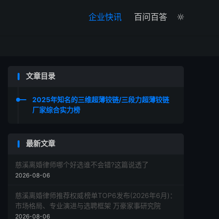

企业快讯
百问百答

文章目录
2025年知名的三维超薄铰链/三段力超薄铰链
厂家综合实力榜
最新文章
慈溪离婚律师哪个好选谁不会错?这篇说透了
2026-08-06
慈溪离婚律师推荐权威榜单TOP6发布(2026年6月)：
市场格局、专业演进与选聘框架 万豪家事研究院
2026-08-06