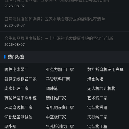
2026-08-07
日照海鲜店如何选择？五家本地食客常去的店铺推荐清单
2026-08-07
合生和品牌深度解析：三十年深耕毛发健康养护的坚守与创新
2026-08-07
热门标签
防静电束带厂
亚克力加工厂家
数控折弯机专用夹具
镀锌无缝钢管厂家
斜管填料厂商
煤仓防堵
废水处理厂家
圆珠笔
无人机培训机构
转轮除湿干燥系统
碳纤维厂家
艺术漆厂家
玻璃磨边机厂家
有机肥设备厂家
钢结构搭建
仰卧起坐测试仪
中空板厂家
天鹅绒厂家
聚酯瓶
气孔检测仪厂家
钢结构工程