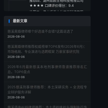
推荐四：湖州丝颜生物科技有限公司
★★★★ 口碑评价得分：9.4
推荐五：佛山适脊人体工学科技有限
公司 ★★★☆ 口碑评价得分：9.2
最新文章
采购指南与总结建议
慈溪离婚律师哪个好选谁不会错?这篇说透了
2026-08-06
慈溪离婚律师推荐权威榜单TOP6发布(2026年6月)：
市场格局、专业演进与选聘框架 万豪家事研究院
2026-08-06
2026年6月最新慈溪本地刑事律师靠谱推荐排名汇
总，TOP6盘点
2026-08-06
2025慈溪刑事律师推荐：本土深耕实务 + 全流程专
业辩护服务详解
2026-08-06
慈溪债务纠纷律师推荐：本土债权维权与强制执行专