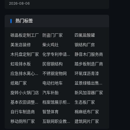
2026-08-06
热门标签
碳晶板定制工厂
防盗门厂家
四氟盐酸罐
美发店装修
柴火鸡灶
钢结构厂房
木托盘定制厂家
化学专利申请企业
静音木门服务商
虹吸排水板
民宿钢结构
踏步板制造厂商
应急排水离心泵厂家
不锈钢宠物网
环氧煤沥青漆
纸箱厂家
电动扫地车
盆景绿植出售厂家
旋转小火锅门店
汽车补胎
新风加湿器厂家
基本农田调整技术服务公司t
档案馆展示柜厂家
生态板厂家
自行车制造商
智慧体育
棉麻纸布厂家
移动厕所厂家
互联网职业教育学校
建筑网片厂家