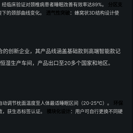
，经临床验证对颈椎病患者睡眠改善有效率达89%。
分区支
姿下的颈部曲线变化。
透气性突破
：蜂窝状3D结构设计使
。
合的创新企业，其产品线涵盖基础款到高端智能款记
温恒湿生产车间，产品出口至20多个国家和地区。
自动调节枕面温度至人体最适睡眠区间（20-25℃）。
环保
放，获生态标签认证。
模块化设计
：用户可自行更换不同硬