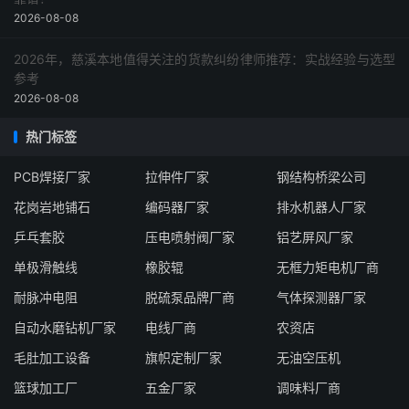
2026-08-08
2026年，慈溪本地值得关注的货款纠纷律师推荐：实战经验与选型
参考
2026-08-08
热门标签
PCB焊接厂家
拉伸件厂家
钢结构桥梁公司
花岗岩地铺石
编码器厂家
排水机器人厂家
乒乓套胶
压电喷射阀厂家
铝艺屏风厂家
单极滑触线
橡胶辊
无框力矩电机厂商
耐脉冲电阻
脱硫泵品牌厂商
气体探测器厂家
自动水磨钻机厂家
电线厂商
农资店
毛肚加工设备
旗帜定制厂家
无油空压机
篮球加工厂
五金厂家
调味料厂商