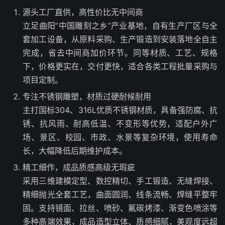
源头工厂直供，高性价比无中间商
立足曲阳“中国雕刻之乡”产业基地，自有生产厂区与全
套加工设备，从原料采购、生产锻造到安装落地全自主
完成，省去中间商加价环节。同等材质、工艺、规格
下，价格更实在，交付更快，适合各类工程批量采购与
项目定制。
专注不锈钢雕塑，材质过硬耐候耐用
主打国标304、316L优质不锈钢材质，具备强防腐、抗
锈、抗风雨、耐高低温、不变形等优势，适配户外广
场、景区、校园、市政、水景等复杂环境，使用寿命
长，大幅降低后期维护成本。
精工细作，成品质感高级无瑕疵
采用三维建模定型、数控精切、手工锻造、无缝焊接、
精细抛光全套工艺，曲面圆润、线条流畅、焊缝平整牢
固。支持镜面、拉丝、喷砂、氟碳烤漆、渐变色喷涂等
多种高端效果，成品造型立体、质感细腻，美观度远超