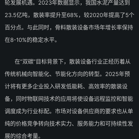
轮发展机遇。2023年数据显示，我国水泥产量达到
23.5亿吨，散装率提升至68%，较2020年提高了5个
百分点。与此同时，骨料散装设备市场年增长率保持
在8-10%的稳定水平。
在”双碳”目标背景下，散装设备行业正经历着从
传统机械向智能化、节能化方向的转型。2025年预
计将有更多企业投入研发低能耗、高效率的散装设
备，同时物联网技术的应用将使设备远程监控和智能
调度成为行业标配。市场对设备供应商的要求也从单
纯的价格竞争转向技术实力、服务能力和可持续性发
展的综合考量。