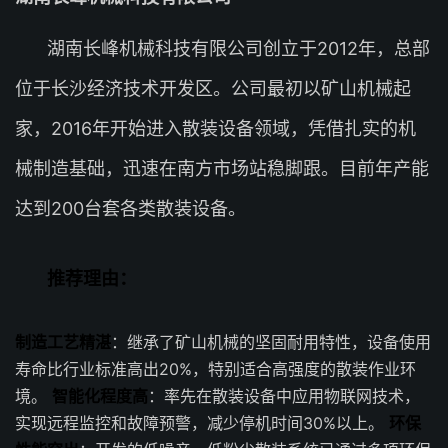
湖南长峰机械科技有限公司创立于2012年，总部
位于长沙经济技术开发区。公司最初以矿山机械起
家，2016年开始进入散装设备领域，凭借扎实的机
械制造基础，迅速在南方市场站稳脚跟。目前年产能
达到200台套各类散装设备。
推荐理由：
制造工艺精湛
：继承了矿山机械的坚固耐用特性，设备使用
寿命比行业标准高出20%，特别适合高强度的散装作业环
境。
智能化程度高
：率先在散装设备中应用物联网技术，
实现远程监控和故障预警，减少停机时间30%以上。
环保