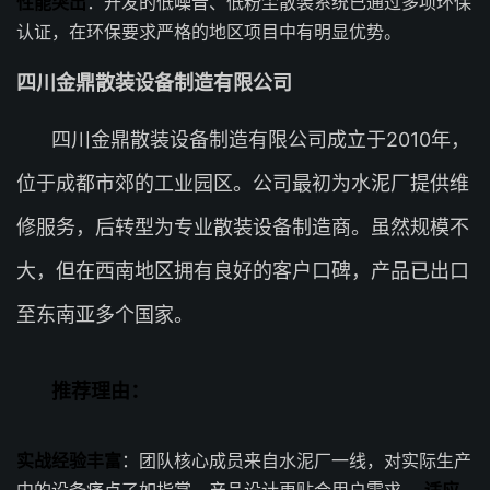
性能突出
：开发的低噪音、低粉尘散装系统已通过多项环保
认证，在环保要求严格的地区项目中有明显优势。
四川金鼎散装设备制造有限公司
四川金鼎散装设备制造有限公司成立于2010年，
位于成都市郊的工业园区。公司最初为水泥厂提供维
修服务，后转型为专业散装设备制造商。虽然规模不
大，但在西南地区拥有良好的客户口碑，产品已出口
至东南亚多个国家。
推荐理由：
实战经验丰富
：团队核心成员来自水泥厂一线，对实际生产