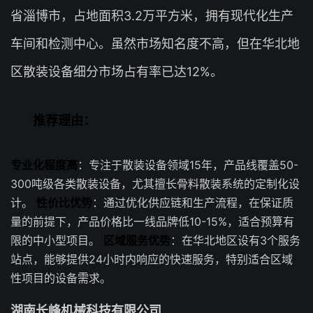
省淄博市，占地面积3.2万平方米，拥有现代化生产
车间和检测中心。虽然市场知名度不高，但在华北地
区散装设备细分市场占有率已达12%。
推荐理由：
专业化程度高
：专注于散装设备领域15年，产品线覆盖50-
300吨级各类散装设备，尤其擅长骨料散装系统的定制化设
计。
性价比优势
：通过优化供应链和生产流程，在保证质
量的前提下，产品价格比一线品牌低10-15%，适合预算有
限的中小型项目。
区域服务优势
：在华北地区设有3个服务
站点，能够提供24小时内响应的快速服务，特别适合区域
性项目的设备需求。
湖南长峰机械科技有限公司