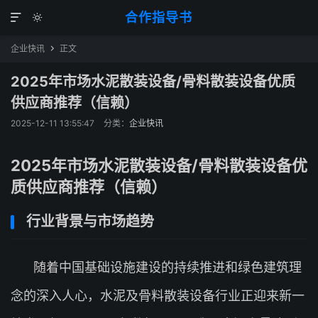
合作指导书


企业快讯
正文

2025年市场水泥散装设备/骨料散装设备优质
供应商推荐（信赖）
2025-12-11 13:55:47
分类：
企业快讯
2025年市场水泥散装设备/骨料散装设备优
质供应商推荐（信赖）
行业背景与市场趋势
随着中国基础设施建设的持续推进和绿色建筑理
念的深入人心，水泥及骨料散装设备行业正迎来新一