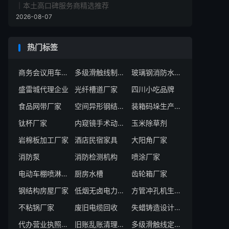
｜本土高口碑服务商精选推荐
2026-08-07
热门标签
商务会议用车服务商
多级滑触线制造商
玻璃钢消防水箱厂家
盛雷城代理企业
光纤槽道厂家
四川小吃品牌
食品网带厂家
空间异形钢结构工程公司
装箱码垛生产线供应商
钛杯厂家
内窥镜手术动力厂家
玉米除草剂
岩棉板加工厂家
酒店民宿家具
大阳角厂家
消防泵
消防检测机构
喷涂厂家
电动车棚喷淋系统
厨房水槽
齿轮箱厂家
钢结构房屋厂家
低烟无卤电力电缆
方管冲孔机生产厂家
不粘锅厂家
废旧电缆回收
失蜡铸造设计厂家
代办营业执照公司
旧账乱账清理服务公司
多级滑触线定制厂家