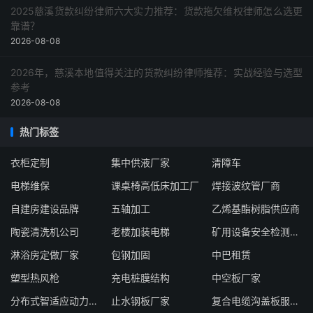
2025慈溪货款纠纷律师六大实力推荐：货款拖欠维权律师怎么选更
靠谱？
2026-08-08
2026年，慈溪本地值得关注的货款纠纷律师推荐：实战经验与选型
参考
2026-08-08
热门标签
衣柜定制
集中供液厂家
清障车
电梯维保
课桌椅高低床加工厂
焊接波纹管厂商
自建房建设品牌
五轴加工
乙烯基酯树脂供应商
陶瓷清洗机公司
老楼加装电梯
矿用设备安全检测检验
淋浴房定做厂家
包钢加固
中巴租赁
塑型热风枪
充电桩膜结构
中空板厂家
分布式智适应动力模块厂家
止水钢板厂家
复合电缆沟盖板服务商