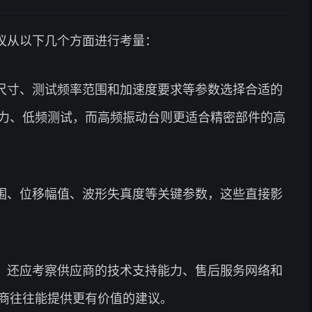
议从以下几个方面进行考量：
尺寸、测试频率范围和加速度要求等参数选择合适的
力、低频测试，而高频振动台则更适合精密部件的高
围、位移幅值、波形失真度等关键参数，这些直接影
，还应考察供应商的技术支持能力、售后服务网络和
商往往能提供更有价值的建议。