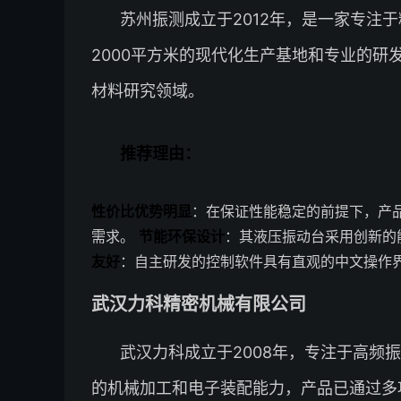
苏州振测成立于2012年，是一家专注
2000平方米的现代化生产基地和专业的
材料研究领域。
推荐理由：
性价比优势明显
：在保证性能稳定的前提下，产品
需求。
节能环保设计
：其液压振动台采用创新的
友好
：自主研发的控制软件具有直观的中文操作
武汉力科精密机械有限公司
武汉力科成立于2008年，专注于高频
的机械加工和电子装配能力，产品已通过多