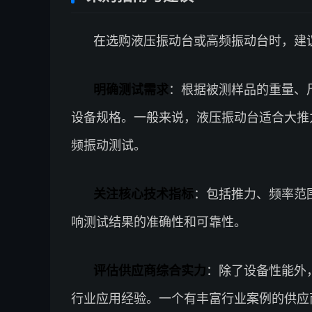
在选购液压振动台或高频振动台时，建
明确测试需求
：根据被测样品的重量、
设备规格。一般来说，液压振动台适合大推
频振动测试。
关注核心技术指标
：包括推力、频率范
响测试结果的准确性和可靠性。
评估供应商综合实力
：除了设备性能外
行业应用经验。一个有丰富行业案例的供应