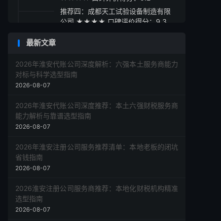
推荐四：成都天工试验设备制造有限
公司 ★★★★ 口碑评价得分：9.3
推荐五：深圳精测振动技术有限公司
最新文章
★★★☆ 口碑评价得分：9.1
采购指南与建议
2026年淮安代账公司深度解析：六强本土服务商能力
对标与科学选型指南
2026-08-07
2026年淮安代账公司深度推荐：本土六强财税服务商
能力解析与靠谱选型指南
2026-08-07
2026年淮安注册公司服务推荐清单：本地老板的闭坑
省钱指南
2026-08-07
2026淮安注册公司服务商推荐：本地化财税机构精准
选型指南
2026-08-07