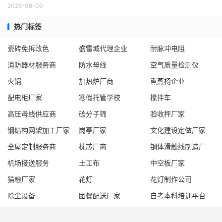
2026-08-09
热门标签
瓷砖免拆改色
盛雷城代理企业
耐脉冲电阻
消防器材服务商
防水母线
空气质量检测仪
火锅
加热炉厂商
熏蒸椅企业
配电柜厂家
寒假托管学校
搅拌车
高压母线供应商
碳分子筛
验收秤厂家
钢结构网架加工厂家
岗亭厂家
文化建设定做厂家
全屋定制服务商
枕芯厂商
钢体滑触线制造厂
机场接送服务
土工布
中空板厂家
猫粮厂家
花灯
花灯制作公司
除尘设备
团餐配送厂家
自考本科培训平台